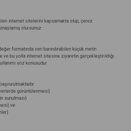
tilen internet sitelerini kapsamakta olup, çerez
ı onaylamış olursunuz.
-değer formatında veri barındırabilen küçük metin
ve bu yolla internet sitesine ziyaretin gerçekleştirildiği
kullanımı söz konusudur.
 başvurulmaktadır:
u yerlerde görüntülenmesi)
rin sunulması)
mesi) ve
hler)