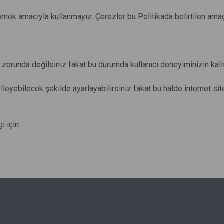
rlemek amacıyla kullanmayız. Çerezler bu Politikada belirtilen ama
 zorunda değilsiniz fakat bu durumda kullanıcı deneyiminizin kalit
gelleyebilecek şekilde ayarlayabilirsiniz fakat bu halde internet s
i için: