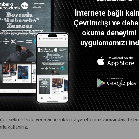
utcookies.org
(İngilizce) adreslerini ziyaret etmeleri önerilir.
İnternete bağlı kal
MIZ
Çevrimdışı ve daha i
m, Nasıl Gönderir?
okuma deneyimi 
uygulamamızı indi
 içerikler sağlanmakta ise, üçüncü kişiler tarafından ve gezintini
ıyla gönderilmektedir.
e kullanım tercihlerinin,
eye ilişkin bilgi ve sonuçların ve
ur.
iğer sekmelerde yer alan içerikleri ziyaretleriniz sırasındaki tıklam
la kullanırız.