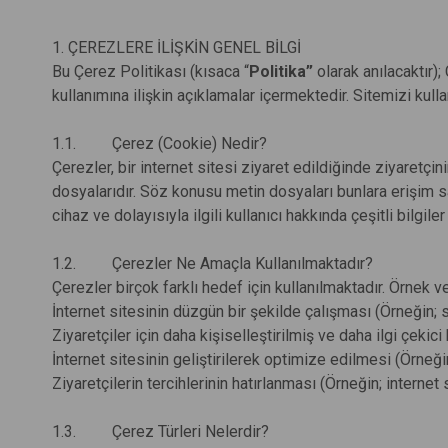
1. ÇEREZLERE İLİŞKİN GENEL BİLGİ
Bu Çerez Politikası (kısaca “
Politika”
olarak anılacaktır); 
kullanımına ilişkin açıklamalar içermektedir. Sitemizi kull
1.1.
Çerez (Cookie) Nedir?
Çerezler, bir internet sitesi ziyaret edildiğinde ziyaretç
dosyalarıdır. Söz konusu metin dosyaları bunlara erişim sa
cihaz ve dolayısıyla ilgili kullanıcı hakkında çeşitli bil
1.2.
Çerezler Ne Amaçla Kullanılmaktadır?
Çerezler birçok farklı hedef için kullanılmaktadır. Örnek
İnternet sitesinin düzgün bir şekilde çalışması (Örneğin; s
Ziyaretçiler için daha kişiselleştirilmiş ve daha ilgi çeki
İnternet sitesinin geliştirilerek optimize edilmesi (Örneği
Ziyaretçilerin tercihlerinin hatırlanması (Örneğin; internet s
1.3.
Çerez Türleri Nelerdir?