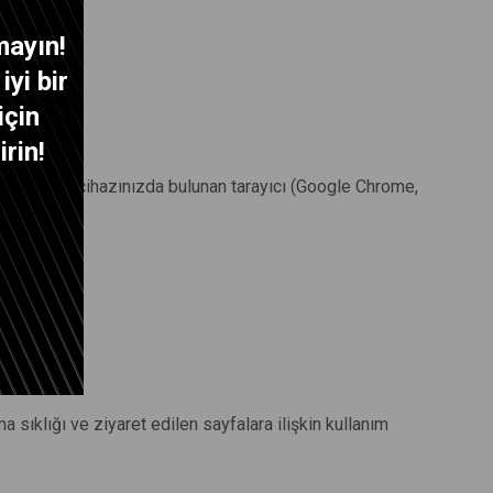
mayın!
yi bir
için
rin!
z sırasında cihazınızda bulunan tarayıcı (Google Chrome,
a sıklığı ve ziyaret edilen sayfalara ilişkin kullanım