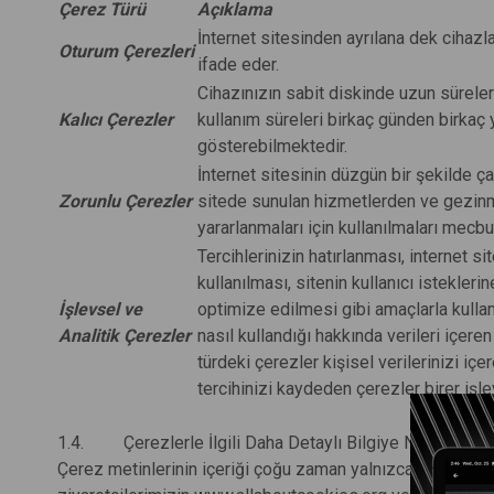
Çerez Türü
Açıklama
İnternet sitesinden ayrılana dek cihazla
Oturum Çerezleri
ifade eder.
Cihazınızın sabit diskinde uzun süreler
Kalıcı Çerezler
kullanım süreleri birkaç günden birkaç y
gösterebilmektedir.
İnternet sitesinin düzgün bir şekilde ça
Zorunlu Çerezler
sitede sunulan hizmetlerden ve gezinm
yararlanmaları için kullanılmaları mecbur
Tercihlerinizin hatırlanması, internet si
kullanılması, sitenin kullanıcı istekler
İşlevsel ve
optimize edilmesi gibi amaçlarla kullanı
Analitik Çerezler
nasıl kullandığı hakkında verileri içeren
türdeki çerezler kişisel verilerinizi içer
tercihinizi kaydeden çerezler birer işle
1.4.
Çerezlerle İlgili Daha Detaylı Bilgiye Nereden Ul
Çerez metinlerinin içeriği çoğu zaman yalnızca mühendisleri