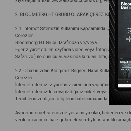
ziyaretçilerimizin
www.allaboutcookies.org
veya
www.abo
2. BLOOMBERG HT GRUBU OLARAK ÇEREZ KULLANIMI
2.1. İnternet Sitemizin Kullanımı Kapsamında Çerezleri Ki
Çerezler;
Bloomberg HT Grubu tarafından ve/veya,
Eğer ziyaret edilen sayfada video veya fotoğraf gibi bazı
Safari vb.) ile sunucular arasında kurulan iletişim vasıtas
2.2. Cihazınızdan Aldığımız Bilgileri Nasıl Kullanıyoruz?
Çerezler;
İnternet sitemizi ziyaretiniz sırasında yaptığınız gezinti v
İnternet sitemizde cevapladığınız anket veya değerlendirm
Tercihlerinize ilişkin bilgilerin hatırlanmasında yardımcı ol
Ayrıca, internet sitemizde yer alan yazıları, haberleri ve d
verilerini anonim hale getirmek suretiyle istatistiki amaçlar