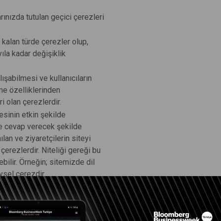
rınızda tutulan geçici çerezleri
 kalan türde çerezler olup,
ıla kadar değişiklik
lışabilmesi ve kullanıcıların
e özelliklerinden
i olan çerezlerdir.
tesinin etkin şekilde
ine cevap verecek şekilde
lan ve ziyaretçilerin siteyi
 çerezlerdir. Niteliği gereği bu
ebilir. Örneğin; sitemizde dil
vsel çerezdir.
aşabilirim?
n işleyebileceği nitelikte olup, çerezler ile ilgili daha detaylı ve