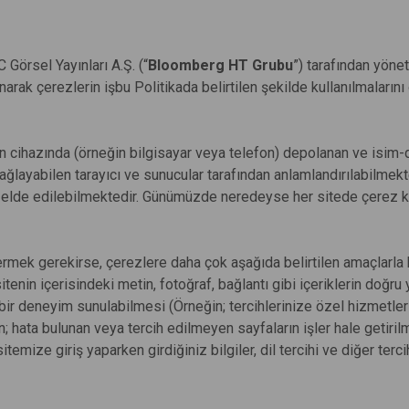
C Görsel Yayınları A.Ş. (“
Bloomberg HT Grubu
”) tarafından yöne
anarak çerezlerin işbu Politikada belirtilen şekilde kullanılmaların
inin cihazında (örneğin bilgisayar veya telefon) depolanan ve isim
ğlayabilen tarayıcı ve sunucular tarafından anlamlandırılabilmekte 
giler elde edilebilmektedir. Günümüzde neredeyse her sitede çerez 
 vermek gerekirse, çerezlere daha çok aşağıda belirtilen amaçlarla
itenin içerisindeki metin, fotoğraf, bağlantı gibi içeriklerin doğr
ci bir deneyim sunulabilmesi (Örneğin; tercihlerinize özel hizmetle
n; hata bulunan veya tercih edilmeyen sayfaların işler hale getiril
itemize giriş yaparken girdiğiniz bilgiler, dil tercihi ve diğer terci