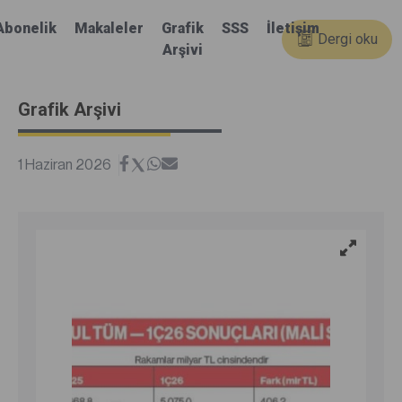
Abonelik
Makaleler
Grafik
SSS
İletişim
Dergi oku
Arşivi
Grafik Arşivi
1 Haziran 2026