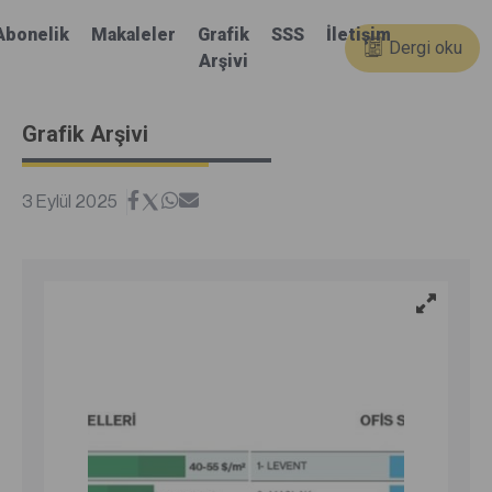
Abonelik
Makaleler
Grafik
SSS
İletişim
Dergi oku
Arşivi
Grafik Arşivi
3 Eylül 2025