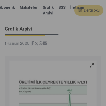
Abonelik
Makaleler
Grafik
SSS
İletişim
Dergi oku
Arşivi
Grafik Arşivi
1 Haziran 2026