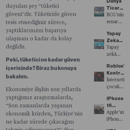
işaret
Dünya
ilgili.
“Yarar”?
tartışmalar
getiri
seviyeler
yavaş
duyulan şey “tüketici
ediyor.
Ticareti
sonucu,
beklentileri
olduğunu
yavaş
güveni”dir. Tüketicide güven
G20’de
Gelecek
BCG’nin
e-
karşılayam
kestirmeye
sonuna
kabul
Senaryola
senaryo
tesis etmediğiniz sürece,
ticarette
durumda.
çalışıyor.
geliyoruz.
gören
2032’ye
analizi,
yaptıklarınızın başarıya
30 euro
Yapay
süper
Doğru
dünya
sınırlaması
ulaşması o kadar da kolay
Zeka
zenginlere
Olası
ticaretinin
oldu.
değildir.
Olimpiyat
Yapay
servet
Trendler
geleceğini
“Maliyetim
ve
zekâ
vergisi
anlamak
yüksek,
Peki, tüketici ne kadar güven
Sporu
hayatın
getirilmesi
için
ondan
Roblox’ta
içerisinde? Biraz bu konuya
Nasıl
her
konusunda
çeşitli
pahalıyız”
Kontrol
Değiştiri
alanı
bakalım.
ülkeler
olasılıkları
diyen
Kimde?
İnternetin
gibi
yavaş
göz
yerli
çocuklar
Ekonomiye ilişkin son yıllarda
sporda
yavaş
önüne
satıcılar
için en
da
yaptığımız araştırmalarda,
harekete
seriyor.
iPhone
düzenlem
büyük
kullanılma
“Son zamanlarda yaşanan
geçiyor.
16
memnun.
eğlence
başlandı.
Daha
Apple’ın
ekonomik krizden, Türkiye’nin
Tüketiciler
alanı,
Sporcu
Büyük
iPhone
ne kadar sürede çıkacağını
ise
avcıları
performans
Değişikli
16
yurtdışınd
uzak