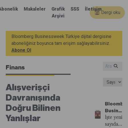
Abonelik
Makaleler
Grafik
SSS
İletişim
Dergi oku
Arşivi
Bloomberg Businessweek Türkiye dijital dergisine
aboneliğiniz boyunca tam erişim sağlayabilirsiniz.
Abone Ol
Finans
Alışverişçi
Davranışında
Bloombe
Doğru Bilinen
Busines
Yanlışlar
Türkiye'n
İşte yeni
43.
sayıdan