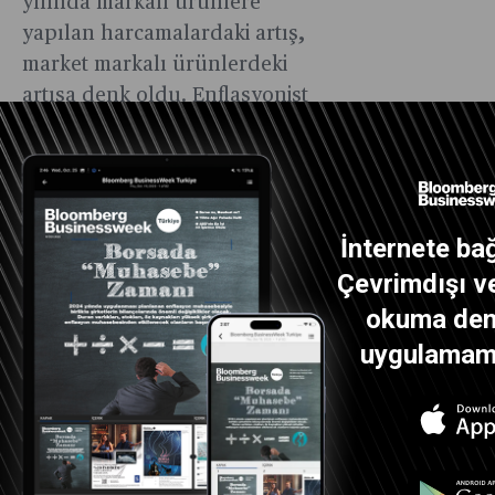
yılında markalı ürünlere
yapılan harcamalardaki artış,
market markalı ürünlerdeki
artışa denk oldu. Enflasyonist
dönemler için bir diğer kabul
de şu: “Kendimizi şımartmak
için harcama
yapmıyoruz.”(Acaba?) Aslında
İnternete bağ
durum pek de böyle değil.
Çevrimdışı ve
okuma dene
uygulamamız