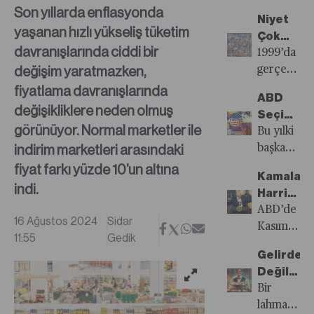
Sayısı
öne
Son yıllarda enflasyonda
Niyet
Yayında!
çıkanlar...
yaşanan hızlı yükseliş tüketim
Çok
davranışlarında ciddi bir
İcraat
1999’da
değişim yaratmazken,
Yok
gerçekleşe
Marmara
fiyatlama davranışlarında
ABD
Depremi’n
değişikliklere neden olmuş
Seçimleri
üzerinden
görünüyor. Normal marketler ile
Şekillend
Bu yılki
tam 25
indirim marketleri arasındaki
Salıncak
başkanlık
yıl geçti.
Eyaletler
yarışında
fiyat farkı yüzde 10’un altına
O
Kamala
Ekonomi
başkanı
indi.
günden
Harris’in
Gerçekle
belirleyec
bu yana
Başkan
ABD’de
olan
16 Ağustos 2024
Sidar
deprem
Yardımcıs
Kasım
salıncak
11:55
Gedik
riskine
Adayı
ayında
eyaletler,
karşı
Gelirde
Ortadoğ
düzenlene
Kamala
ülkedeki
Değil
İçin
başkanlık
Harris
tüm
“Hesapta
Bir
Umut
seçimleri
için
paydaşlar
Eşitlendi
lahmacunu
Vadediyo
öncesinde