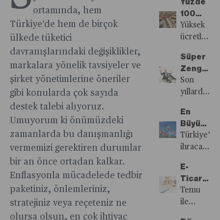
Yüzde
yükselişler
haftalarda
arz ile
ortamında, hem
100
Türk
yaşanan
talep
Türkiye’de hem de birçok
Doluluğu
Yüksek
yatırımcısı
düşüşler
eskiden
Sırrı
ücretleriyl
ülkede tüketici
da
yatırımcıla
olduğu
Nedir?
anılan
ilgisini
davranışlarındaki değişiklikler,
bir
gibi
Süper
vakıf
çekti.
kısmını
markalara yönelik tavsiyeler ve
huzur
Zenginle
üniversitel
Yabancı
tedirgin
şirket yönetimlerine öneriler
ve barış
Varlık
Son
kontenjanla
hisse
edip
içinde
Vergisi
yıllarda
gibi konularda çok sayıda
dolmuş
senetlerine
satışa
bir
küresel
destek talebi alıyoruz.
olması
yatırım
yöneltirke
En
fiyatta
manzara,
tesadüflerl
Umuyorum ki önümüzdeki
yapan
diğer
Büyük
buluşamaz
hükümetler
değil,
katılımcılar
zamanlarda bu danışmanlığı
bir kısım
Pazar
Türkiye’ni
oldu.
süper
bugüne
sayısı ilk
yatırımcı
İyileşece
ihracatında
vermemizi gerektiren durumlar
zenginlere
kadarki
7 ayda
alım
mi?
önemli
bir an önce ortadan kalkar.
olan
kurumsal
E-
yüzde
yapmak
yer
bakışında
Enflasyonla mücadelede tedbir
yapıları
Ticarete
30 arttı.
için
tutan
çarpıcı
paketiniz, önlemleriniz,
ve
Vergi
Temu
Ancak
uygun
Avrupa
bir
tutumlarıyl
Ayarı
ile
stratejiniz veya reçeteniz ne
yatırımcıla
yerin
Birliği’nde
değişime
yakından
Kime
başlayan
şimdilik
olursa olsun, en çok ihtiyaç
hangi
durgunluğ