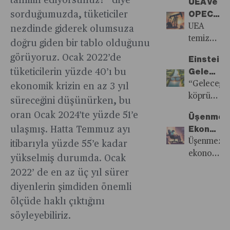
tahmin ediyorsunuz?” diye
hakem
UEA ve
Gelene
modeli,
gelmesine
tutmak
sorduğumuzda, tüketiciler
kararları,
OPEC
Kadar
gelecek
rağmen
için
seyir
Petrolün
UEA
nezdinde giderek olumsuza
Geçici
yıl daha
daha
savaşıyor
zevkinin
Geleceği
temiz
doğru giden bir tablo olduğunu
Bir
fazla
ucuz
ancak
artırılması
Konusun
enerjiye
Çözüm
yenilik
görüyoruz. Ocak 2022’de
olan
bu savaş
Einstein:
gibi
Hemfikir
geçişi
barındıran
tüketicilerin yüzde 40’ı bu
ürüne
her
Geleceğ
birçok
Değil
savunurken
modeller
erişim
zaman
Giden
“Geleceğe
ekonomik krizin en az 3 yıl
alanda
OPEC
hazır
imkanını
zaferle
Köprü
köprü
süreceğini düşünürken, bu
yapay
petrolün
olana
kaybettiği
sonuçlanmı
kurmak”,
zekâ
geleceğine
oran Ocak 2024’te yüzde 51’e
kadar
Üşenmezl
için
şirketlerin
kullanımı
yatırım
ulaşmış. Hatta Temmuz ayı
satışları
Ekonomis
karara
ve
artıyor.
yapmaya
sabit
ve
Üşenmezli
itibarıyla yüzde 55’e kadar
tepkili.
ülkelerin
Diğer
devam
tutacak.
Harekete
ekonomisi,
yükselmiş durumda. Ocak
ulaşmak
yandan
ediyor.
Daha
Geçme
bireylerin
istediği
2022’ de en az üç yıl sürer
teknoloji
ABD
küçük
üretkenliği
hedeflere
diyenlerin şimdiden önemli
kullanımını
seçim
bir Mac
artırmak
odaklanmas
artması
gündemi
ölçüde haklı çıktığını
mini
için
sağlar
sporun
petrol
söyleyebiliriz.
yolda;
etkili bir
“insani”liği
piyasasınd
iOS
araç