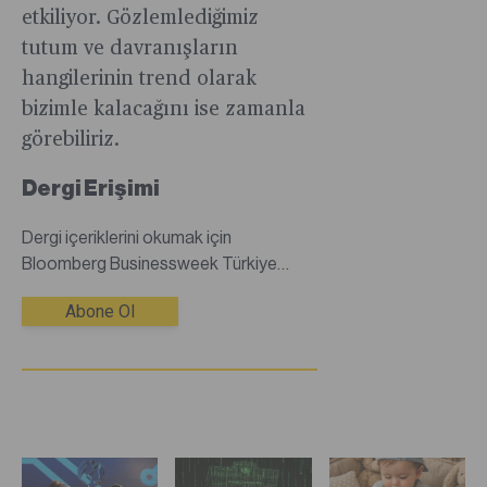
etkiliyor. Gözlemlediğimiz
tutum ve davranışların
hangilerinin trend olarak
bizimle kalacağını ise zamanla
görebiliriz.
Dergi Erişimi
Dergi içeriklerini okumak için
Bloomberg Businessweek Türkiye
dijital dergisine abone olmanız
Abone Ol
gerekmektedir.Abone değilseniz
abonelik satın alarak tüm dergi
içeriklerine sınırsız erişim
sağlayabilirsiniz