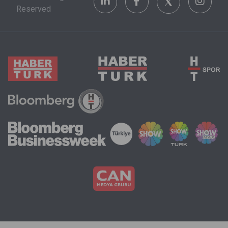
Reserved
göz önünde
bulundurmak
zorunda.