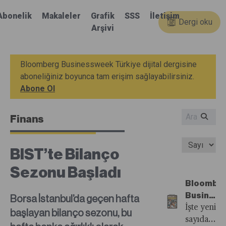
Abonelik
Makaleler
Grafik
SSS
İletişim
Dergi oku
Arşivi
Bloomberg Businessweek Türkiye dijital dergisine
aboneliğiniz boyunca tam erişim sağlayabilirsiniz.
Abone Ol
Finans
BIST’te Bilanço
Sezonu Başladı
Bloombe
Busines
Borsa İstanbul’da geçen hafta
Türkiye'n
İşte yeni
başlayan bilanço sezonu, bu
40.
sayıdan