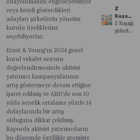
değinelim
onaylanmasını engelleyebiliyor
değişiyor.
Tedavi
fakültelerin
açık ara
minimize
Z
veya kendi gösterdikleri
Edecek?
sayısı
en çok
edebilir
Kuşağı
artarken
adayları şirketlerin yönetim
harcama
İle
Z Kuşağı
verilen
kurulu üyeliklerine
yapılan
Değişen
şirketlerin
eğitim
uygulama
seçebiliyorlar.
İş
geleceği
kalitesini
olurken,
Tecrübes
olarak
koruyamıy
Ernst & Young’ın 2024 genel
arkadaşlık
Dengesi
kabul
ve
kurul vekalet sezonu
edilirken,
video
değerlendirmesinde aktivist
iş
sohbet
gücünün
yatırımcı kampanyalarının
uygulamala
üzerinde
artış göstermeye devam ettiğine
harcamala
olumlu
işaret edilmiş ve ABD’de son 10
dikkat
yönde
yılda senelik ortalama yüzde 14
çekti.
bir etkisi
dolaylarında bir artış
var
olduğuna dikkat çekilmiş.
Raporda aktivist yatırımcıların
bu dönemde özellikle geçmişte