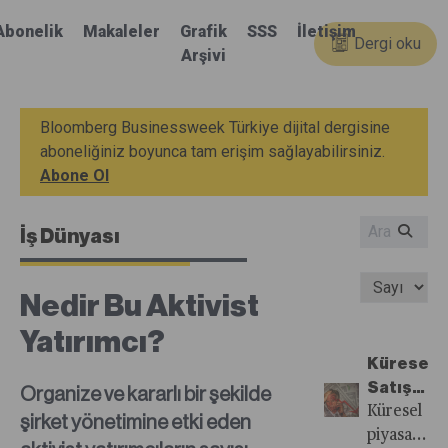
Abonelik
Makaleler
Grafik
SSS
İletişim
Dergi oku
Arşivi
Bloomberg Businessweek Türkiye dijital dergisine
aboneliğiniz boyunca tam erişim sağlayabilirsiniz.
Abone Ol
İş Dünyası
Nedir Bu Aktivist
Yatırımcı?
Küresel
Satış
Organize ve kararlı bir şekilde
Günündek
Küresel
şirket yönetimine etki eden
Tepkiler
piyasalar