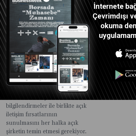
ulaşamadığı durumlarda
İnternete bağ
şirketlerin küçük
Çevrimdışı ve
yatırımcılarını zamanlı ve
okuma dene
detaylı bir şekilde
uygulamamız
bilgilendirmeleri genel kurul
toplantılarının başarısı
açısından önem arz ediyor.
Daha da önemlisi ana hissedar,
küçük hissedar ve şirket
yönetiminin birbirini daha iyi
anlaması ve kendisini daha iyi
anlatabilmesi için bu
bilgilendirmeler ile birlikte açık
iletişim fırsatlarının
sunulmasını her halka açık
şirketin temin etmesi gerekiyor.