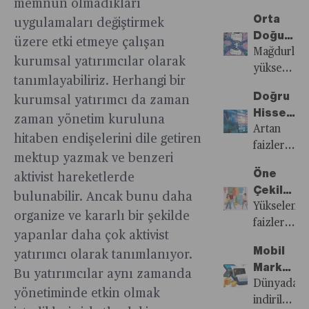
çalkantının
memnun olmadıkları
‘en
Maliyeti
çıkardıklar
da prim
ediyor.
şirket
öyküsü!”
Orta
uygulamaları değiştirmek
kötünün
sadece
üretim
Peki
müşteriler
Doğulu
geride
kıdem
üzere etki etmeye çalışan
artışı
ama bu
nasıl
Influence
Mağdurlar
kaldığı’
tazminatı
kurumsal yatırımcılar olarak
enflasyon
ittifak
daha
Meta’nın
yüksek
yönünde.
ödemek
dikkate
tam
fazla
tanımlayabiliriz. Herhangi bir
Kendi
fidyeler
zorunda
alındığında
olarak
para
Doğru
kurumsal yatırımcı da zaman
Araçlarıy
ödemedikl
kalmıyor,
düşük
nedir?
isteyeceğin
Hisseyi
Dolandırı
takdirde
zaman yönetim kuruluna
aynı
kalmış
İran’ın
bilmiyor
Seçen
Artan
içeriklerini
hitaben endişelerini dile getiren
zamanda
görünüyor.
eli ne
ve bu da
Enflasyo
faizler,
Instagram’
şimdiye
mektup yazmak ve benzeri
kadar
sağlıklı
Yendi
yavaşlayan
kaldırıldığı
kadar
Öne
aktivist hareketlerde
güçlü?
bir
ekonomi
görüyor
tam
Çekilen
Orta
ücret-
ve
bulunabilir. Ancak bunu daha
olarak
Talepte
Yükselen
Doğu’da
fiyat
düşen
organize ve kararlı bir şekilde
hesaplanm
Sonun
faizler,
topyekûn
döngüsünü
kârlılıklar
yapanlar daha çok aktivist
çok
Başlangıc
sıkılaşan
savaşa
kök
borsadaki
Mobil
yatırımcı olarak tanımlanıyor.
sayıda
mı?
finansal
girilmesi
salmasını
şirketlere
Markette
başka
koşullar
Bu yatırımcılar aynı zamanda
halinde
engelliyor.
negatif
Daha
Dünyada
maliyetlerl
ve
yönetiminde etkin olmak
bölge,
yansırken
Az
indirilen
karşı
ekonomide