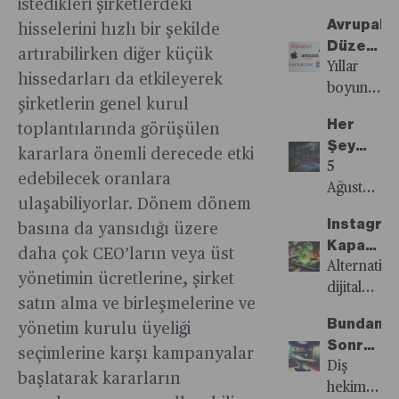
dünya
doğru
istedikleri şirketlerdeki
İndir
mobil
karşıya
ivme
ve
seçilmiş
Avrupalı
hisselerini hızlı bir şekilde
Daha
uygulamala
kalıyor
kaybı
küresel
hisseler
Düzenleyi
Fazla
sayısı
artırabilirken diğer küçük
talebin
ekonomi
yatırımcıla
Büyük
Yıllar
Harca
ikinci
hissedarları da etkileyerek
öne
için ne
reel
Teknoloji
boyunca
Dönemi
çeyrekte
çekilmesini
şirketlerin genel kurul
gibi
getiri
Baskı
dünyanın
azalsa
yavaşlatmı
Her
toplantılarında görüşülen
riskler
sağladı
Yapıyor
en
da
görünüyor.
Şey
söz
büyük
kararlara önemli derecede etki
uygulama
Yerli
5
konusu?
teknoloji
edebilecek oranlara
mağazaları
Yerinde
Ağustos’ta
şirketleri
yapılan
ulaşabiliyorlar. Dönem dönem
yaşanan
hükümet
harcamala
Instagram
basına da yansıdığı üzere
sarsıntıyı
denetimin
yıllık çift
Kapatılma
tarihe
daha çok CEO’ların veya üst
büyük
haneli
Dijital
Alternatif
not
yönetimin ücretlerine, şirket
ölçüde
büyüdü.
Ekonomi
dijital
düşmek
direnebildi
satın alma ve birleşmelerine ve
Hem
Etkileri
iletişim
adına
Ancak
Bundan
yönetim kurulu üyeliği
küreselde
stratejileri
sarsıntının
bu
Sonra
hem de
Instagram’
seçimlerine karşı kampanyalar
olası üç
durum
Bizi
Diş
Türkiye’de
kapatılması
başlatarak kararların
gerekçesin
hızla
Kim
hekimliği
TikTok
zararlarını