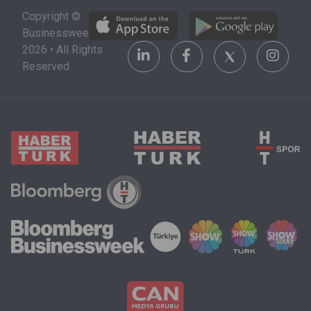
alacağı şehri,
stratejik bir
Copyright ©
üniversiteyi
yatırım alanı
Businessweek
ve maddi
olarak
2026 • All Rights
olanakları da
görülüyor.
Reserved
göz önünde
bulundurmak
zorunda.