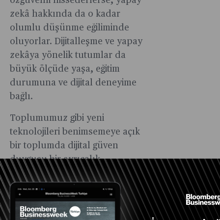
özgüvenli hissederlerse, yapay
zekâ hakkında da o kadar
olumlu düşünme eğiliminde
oluyorlar. Dijitalleşme ve yapay
zekâya yönelik tutumlar da
büyük ölçüde yaşa, eğitim
durumuna ve dijital deneyime
bağlı.
Toplumumuz gibi yeni
teknolojileri benimsemeye açık
bir toplumda dijital güven
duygusu bir ayrıcalık
olmamalı, farklı dijital
yetkinliklere erişim yaşam boyu
öğrenme sürecinin bir parçası
olmalı.