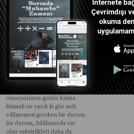
İnternete bağ
Diğer taraftan, dijital katılım,
Çevrimdışı ve
erişimden ve hatta kişinin dijital
okuma dene
becerilerinden daha fazlası. Bir
uygulamamız
kişinin teknolojiyle etkileşim
kurma becerisine ne kadar
güvendiği de önemli.
İş yaşamlarımızda yapay zekâ
kullanımı hız kazandıkça,
yüksek kaliteli eğitim ve öğretim
programlarına erişimi
olmayanların geride kalma
ihtimali ne yazık ki göz ardı
edilmemesi gereken bir durum.
Bu durum, hâlihazırda var
olan eşitsizlikleri daha da