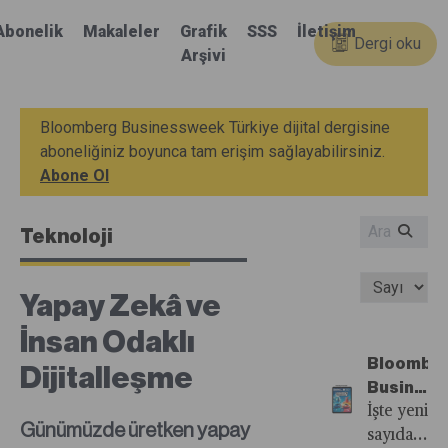
Abonelik
Makaleler
Grafik
SSS
İletişim
Dergi oku
Arşivi
Bloomberg Businessweek Türkiye dijital dergisine
aboneliğiniz boyunca tam erişim sağlayabilirsiniz.
Abone Ol
Teknoloji
Yapay Zekâ ve
İnsan Odaklı
Bloombe
Dijitalleşme
Busines
Türkiye'n
İşte yeni
Günümüzde üretken yapay
31.
sayıdan