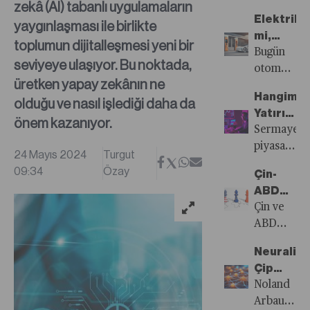
zekâ (AI) tabanlı uygulamaların
Sayısı
öne
Elektrikli
yaygınlaşması ile birlikte
Yayında!
çıkanlar...
mi,
toplumun dijitalleşmesi yeni bir
Benzinli
Bugün
seviyeye ulaşıyor. Bu noktada,
mi?
otomobilin
üretken yapay zekânın ne
değiştirme
Hangimiz
olduğu ve nasıl işlediği daha da
isteyen
Yatırımcı
herkesin
önem kazanıyor.
Hangimiz
Sermaye
aklında
Oyuncu?
piyasalarım
aynı
24 Mayıs 2024
Turgut
yatırımcıla
soru
09:34
Özay
Çin-
büyük
var:
ABD
çoğunluğu
Elektrikli
Ticaret
Çin ve
bir
mi,
Gerilimi
ABD
yatırım
benzinli
Kıskacın
arasındaki
tezi ile
mi?
Neuralink
Avrupa
ticaret
yatırım
Sessiz,
Çip
gerilimi
yapmıyor.
çevreci
Takılan
Noland
artarken
Sermaye
ve
İlk
Arbaugh,
Avrupa,