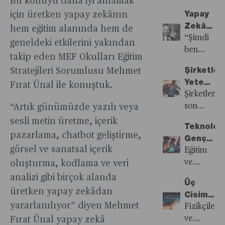
Bu konuyu daha iyi anlamak
seviyelerd
yönelik
Ekonomis
oluşan
bilimsel
bakır
işe
Yapay
için üretken yapay zekânın
seyretmesi
önemli
Jeo-
yeni
araştırmala
vadelilerin
başlamıştı.
Zekânın
hem eğitim alanında hem de
Türkiye’ye
adımlar
ekonomi
kutuplar,
başına
gösterdi…
Şimdi
Geleceği
“Şimdi
etkisi
attı.
Bloklaşm
ekonomik
geneldeki etkilerini yakından
gelen
ise
ben
ne?
IMF
sistemde
takip eden MEF Okulları Eğitim
Yıldız,
ABD’nin
ölüm
Bloomberg
Perspekt
hakkaniyet
SpaceX
yeni
Şirketler
Stratejileri Sorumlusu Mehmet
oldum,
Businessw
Uluslarar
dayalı
işbirliği
nesil
Yetenekle
Fırat Ünal ile konuştuk.
dünyaların
olarak
Ticaret
bir role
ile
nükleer
Tutabilm
Şirketlerin
yok
bakır
ve
razı mı
uzaya
reaktörleri
Sorunu
son
“Artık günümüzde yazılı veya
edicisi”
piyasalarını
Doların
olacak,
dört
güç
yıllardaki
sesli metin üretme, içerik
Robert
mercek
Geleceği
yoksa
Teknoloji
uydu
sağlamak
en
J.
pazarlama, chatbot geliştirme,
altına
küresel
Gençleri
gönderme
istiyor
büyük
Oppenhei
görsel ve sanatsal içerik
aldık…
çatışmaları
Ekonomi
Eğitim
hazırlanıyo
ve bu
sorunların
ve
Katkısı
ve
oluşturma, kodlama ve veri
Yıldız,
yolda
birisi de
korumacılı
ve İş
kariyer
analizi gibi birçok alanda
bu
eskilerini
yetenekli
Üç
mı
Dünyasın
seçimlerin
heyecanlı
kapatıyor.
çalışanları
üretken yapay zekâdan
Cisim
körükleye
Rolü
teknolojini
süreci
bulmak
yararlanılıyor” diyen Mehmet
Problemi
Fizikçilerin
etkin
Bloomberg
kadar
-
ve
Fırat Ünal yapay zekâ
kullanımı