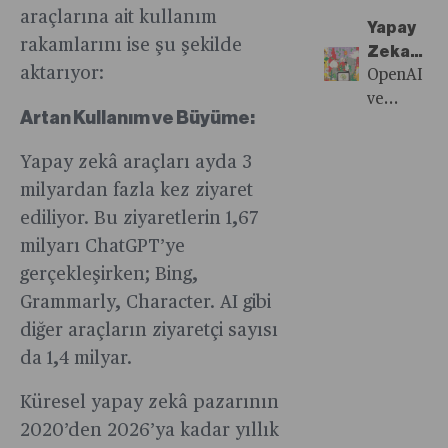
Businessw
onları
Newton’d
matematikç
araçlarına ait kullanım
ve
Türkiye
elde
Yapay
Yapay
yüzyıllardı
bilinçli
rakamlarını ise şu şekilde
için
tutabilmek.
Zeka
Zekâya
çözemediğ
kararlar
aktarıyor:
anlattı.
Şirketlerin
Belirsizli
OpenAI
üç cisim
almak,
iş
Çağına
ve
problemin
hem
Artan Kullanım ve Büyüme:
değiştirme
Giriyor
Google
cevap
bireylerin
çekinmeye
elde
yapay
Yapay zekâ araçları ayda 3
hem de
yetenekler
ettikleri
zekâda
işletmeleri
milyardan fazla kez ziyaret
elde
yeni
olabilir
gelecekte
ediliyor. Bu ziyaretlerin 1,67
tutabilmek
birçok
mi?
başarılı
için
ilerlemeyi
milyarı ChatGPT’ye
ve
çözüm
duyururke
gerçekleşirken; Bing,
mutlu
yollarını
startuplar
Grammarly, Character. AI gibi
bir
bulmaları
nereye
diğer araçların ziyaretçi sayısı
yaşam
şart.
uyum
sürmeleri
da 1,4 milyar.
sağlayabile
için
anlamaya
Küresel yapay zekâ pazarının
kritik
çalışıyor.
öneme
2020’den 2026’ya kadar yıllık