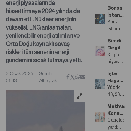
enerji piyasalarında
Değiştiri
yeni
Borsa
hissettirmeye 2024 yılında da
mi?
yılın ilk
İstanbul’
işlem
devam etti. Nükleer enerjinin
2024
Borsa
gününde
yükselişi, LNG anlaşmaları,
Yılının
İstanbul,
yeniden
yenilenebilir enerji atılımları ve
Hikayesi:
2024
başlayan
Şimdi
Orta Doğu kaynaklı savaş
Zirveden
yılında
açığa
Değilse
Dengeye
zirve
riskleri tüm senenin enerji
satış
Ne
Kripto
seviyelerin
gündemini sıcak tutmaya yetti.
işlemlerini
Zaman?
piyasası,
test
sağlıklı
2025
ettikten
3 Ocak 2025
Semih
fiyat
İşte
yılına
sonra
06:13
Albayrak
oluşumu
Hayatımı
güçlü
kâr
ve
Yeni
Yüzde
bir
satışlarının
likiditeyi
Rakamlar
43,93’lük
ivmeyle
etkisiyle
destekleme
yeniden
girerken,
dalgalı
Motivasy
bekleniyor.
değerleme
yatırımcıla
bir seyir
Konuşmacı
Açığa
uygulanmas
dikkatle
izledi.
Yasaklas
Gençlere
satışın
hayatımıza
takip
Sigortacılık
mı?
yardım
yasak
dokunan