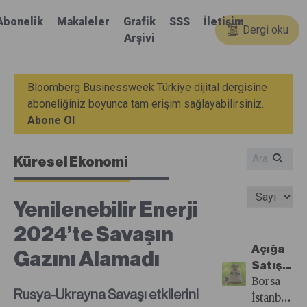
Abonelik
Makaleler
Grafik
SSS
İletişim
Dergi oku
Arşivi
Bloomberg Businessweek Türkiye dijital dergisine
aboneliğiniz boyunca tam erişim sağlayabilirsiniz.
Abone Ol
Küresel Ekonomi
Yenilenebilir Enerji
2024’te Savaşın
Açığa
Gazını Alamadı
Satış
VİOP’ta
Borsa
Rusya-Ukrayna Savaşı etkilerini
Oyunu
İstanbul’da