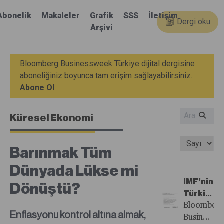
Abonelik
Makaleler
Grafik
SSS
İletişim
Dergi oku
Arşivi
Bloomberg Businessweek Türkiye dijital dergisine
aboneliğiniz boyunca tam erişim sağlayabilirsiniz.
Abone Ol
Küresel Ekonomi
Barınmak Tüm
Dünyada Lükse mi
IMF’nin
Dönüştü?
Türkiye
Reçetesi
Bloomberg
Enflasyonu kontrol altına almak,
Businessw