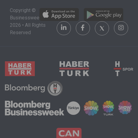
alacağı şehri,
stratejik bir
Copyright ©
üniversiteyi
yatırım alanı
Businessweek
ve maddi
olarak
2026 • All Rights
olanakları da
görülüyor.
Reserved
göz önünde
bulundurmak
zorunda.