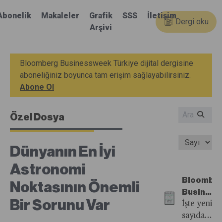
Abonelik
Makaleler
Grafik
SSS
İletişim
Dergi oku
Arşivi
Bloomberg Businessweek Türkiye dijital dergisine
aboneliğiniz boyunca tam erişim sağlayabilirsiniz.
Abone Ol
Özel Dosya
Dünyanın En İyi
Astronomi
Bloombe
Noktasının Önemli
Busines
Bir Sorunu Var
Türkiye'n
İşte yeni
39.
sayıdan