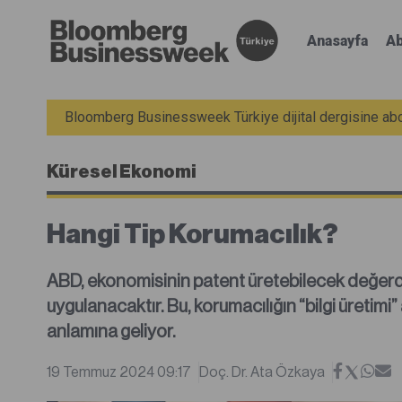
Anasayfa
Ab
Bloomberg Businessweek Türkiye dijital dergisine abon
Küresel Ekonomi
Hangi Tip Korumacılık?
ABD, ekonomisinin patent üretebilecek değerd
uygulanacaktır. Bu, korumacılığın “bilgi üretimi
anlamına geliyor.
19 Temmuz 2024 09:17
Doç. Dr. Ata Özkaya