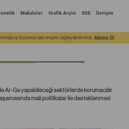
onelik
Makaleler
Grafik Arşivi
SSS
İletişim
eliğiniz boyunca tam erişim sağlayabilirsiniz.
Abone Ol
e Ar-Ge yapabileceği sektörlerde korumacılık
” aşamasında mali politikalar ile desteklenmesi