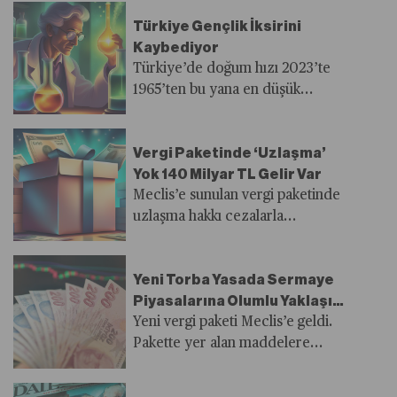
Türkiye Gençlik İksirini
Kaybediyor
Türkiye’de doğum hızı 2023’te
1965’ten bu yana en düşük
seviyesini gördü. Bu hem
dünyanın hem de Avrupa’nın
Vergi Paketinde ‘Uzlaşma’
gerisinde bir artış. Sosyal ve
Yok 140 Milyar TL Gelir Var
ekonomik gelişmeler demografik
Meclis’e sunulan vergi paketinde
yapıyı hızla değiştirirken, sadece
uzlaşma hakkı cezalarla
uygulanacak doğru politikalar riski
sınırlanırken 110 milyar TL’si yurt
azaltabilir.
içi ve uluslararası şirketlerden
Yeni Torba Yasada Sermaye
asgari kurumlar vergisi olmak
Piyasalarına Olumlu Yaklaşım
üzere toplamda yaklaşık 140
Devam Ediyor
Yeni vergi paketi Meclis’e geldi.
milyar TL’lik gelir artışı
Pakette yer alan maddelere
bekleniyor. Ayrıca destek
baktığımızda sermaye
priminde 5 puanlık katkının
piyasalarına olan olumlu
kaldırılmasıyla 13,7 milyar TL