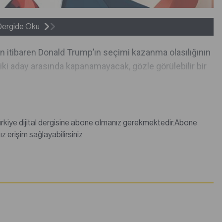
Dergide Oku
n itibaren Donald Trump’ın seçimi kazanma olasılığının
iki aday arasında kapanamayacak, gözle görülebilir bir
değilseniz abonelik satın alarak tüm dergi içeriklerine sınırsız erişim sağlayabilirsiniz