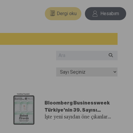
Dergi oku
Hesabım
Bloomberg Businessweek
Türkiye'nin 39. Sayısı
Yayında!
İşte yeni sayıdan öne çıkanlar...