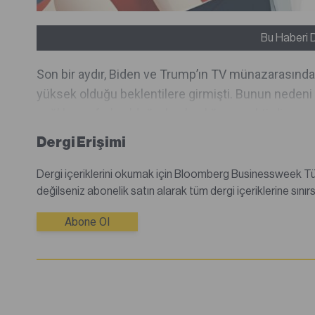
Bu Haberi 
Son bir aydır, Biden ve Trump’ın TV münazarasında
yüksek olduğu beklentilere girmişti. Bunun nedeni 
sağlık-yaş farkı olduğu, başkanlığın gerektirdi...
Dergi Erişimi
Dergi içeriklerini okumak için Bloomberg Businessweek Türkiye dijital dergisine abone olmanız gerekmektedir.Abone
Abone Ol