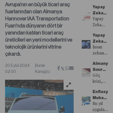
Sayısı
öne
Avrupa’nın en büyük ticari araç
Yapay
Yayında!
çıkanlar...
fuarlarından olan Almanya
Zeka
Hannover IAA Transportation
Modelleri
Yapay
Fuarı’nda dünyanın dört bir
IQ
Zeka
Testi
Modellerin
yanından katılan ticari araç
Yapay
Sonucu
IQ Testi
üreticileri en yeni modellerini ve
Zeka
Sonucu
teknolojik ürünlerini vitrine
ve
İnsan
çıkardı.
İnsan
zekası
Zekası:
ve
Almanya’
20 Eylül 2024
Burak
İşbirliği
yapay
Sınır
02:00
Karagöz
mi,
zeka
Kontrolle
Göç
Rekabet
arasındaki
Schengen
krizi,
mi?
dengeyi
Sonunu
güvenlik
kurabilen
Enflasyo
Getirir
endişeleri
şirketler,
Muhaseb
mi?
ve
dijital
FAVÖK’ler
Bu yıl
yaklaşan
devrimde
Törpüled
uygulamay
seçimler