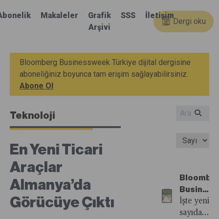
Abonelik
Makaleler
Grafik
SSS
İletişim
Dergi oku
Arşivi
Bloomberg Businessweek Türkiye dijital dergisine
aboneliğiniz boyunca tam erişim sağlayabilirsiniz.
Abone Ol
Teknoloji
En Yeni Ticari
Araçlar
Bloombe
Almanya’da
Busines
Görücüye Çıktı
Türkiye'n
İşte yeni
48.
sayıdan