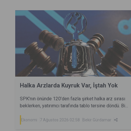
Halka Arzlarda Kuyruk Var, İştah Yok
SPK’nın önünde 120’den fazla şirket halka arz sırası
beklerken, yatırımcı tarafında tablo tersine döndü. Bir
dönem milyonlarca yatırımcıyı aynı anda cezbeden
halka arzlar artık eskisi kadar kolay talep toplamıyor.
Ekonomi
7 Ağustos 2026 02:58
Bekir Gürdamar
Peki yatırımcı neden geri çekildi? Sorun arz sayısı