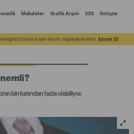
onelik
Makaleler
Grafik Arşivi
SSS
İletişim
eliğiniz boyunca tam erişim sağlayabilirsiniz.
Abone Ol
Önemli?
ının bin katından fazla olabiliyor.