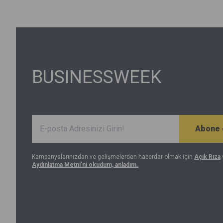
mı, fiyatlama mı, yoksa değişen piyasa dengeleri mi?
BUSINESSWEEK
Abone 
Kampanyalarınızdan ve gelişmelerden haberdar olmak için
Açık Rıza
Aydınlatma Metni'ni okudum, anladım.