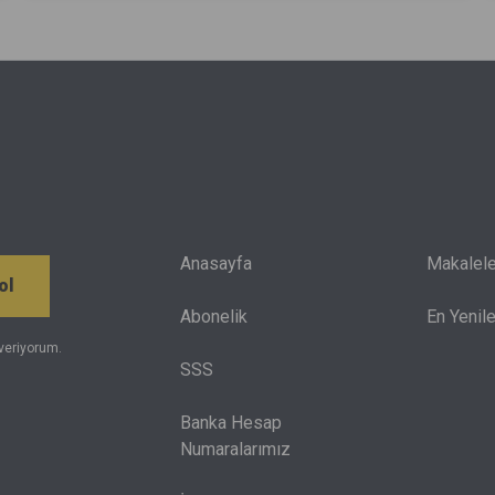
yarın işlevsiz kalabilir. Bu gelişmeleri
değerlendirerek tercih yapmaya çalışan gençler;
eğitim alacağı şehri, üniversiteyi ve maddi olanakları
da göz önünde bulundurmak zorunda.
Anasayfa
Makalele
ol
Abonelik
En Yenile
veriyorum.
SSS
Banka Hesap
Numaralarımız