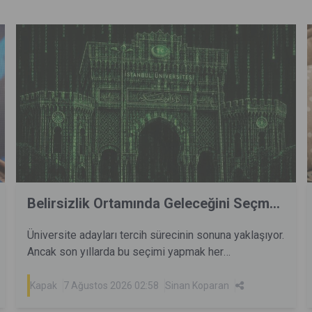
Belirsizlik Ortamında Geleceğini Seçm...
Üniversite adayları tercih sürecinin sonuna yaklaşıyor.
Ancak son yıllarda bu seçimi yapmak her
zamankinden daha zor. Teknolojik gelişmeler
bugünün mesleklerini dönüştürürken pek çoğunu da
Kapak
7 Ağustos 2026 02:58
Sinan Koparan
ortadan kaldırıyor. Bugün kazanılan pek çok yetenek