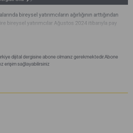
rında bireysel yatırımcıların ağırlığının arttığından
e bireysel yatırımcılar Ağustos 2024 itibarıyla pay
zde 3...
değilseniz abonelik satın alarak tüm dergi içeriklerine sınırsız erişim sağlayabilirsiniz