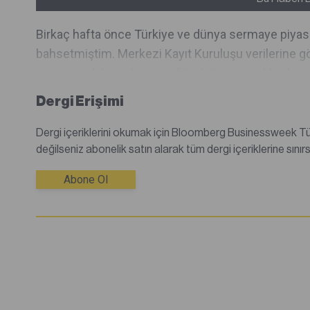
Birkaç hafta önce Türkiye ve dünya sermaye piyasala
bahsetmiştim. Merkezi Kayıt Kuruluşu verilerine gör
piyasasındaki toplam portföy değerinin yaklaşık yü
Dergi Erişimi
Dergi içeriklerini okumak için Bloomberg Businessweek Türkiye dijital dergisine abone olmanız gerekmektedir.Abone
Abone Ol