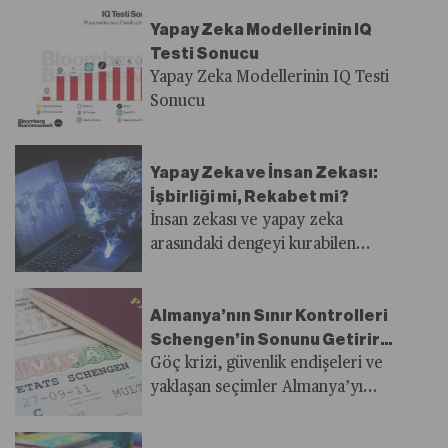
Yapay Zeka Modellerinin IQ
Testi Sonucu
Yapay Zeka Modellerinin IQ Testi
Sonucu
Yapay Zeka ve İnsan Zekası:
İşbirliği mi, Rekabet mi?
İnsan zekası ve yapay zeka
arasındaki dengeyi kurabilen
şirketler, dijital devrimde bir
adım önde olacak.
Almanya’nın Sınır Kontrolleri
Schengen’in Sonunu Getirir
mi?
Göç krizi, güvenlik endişeleri ve
yaklaşan seçimler Almanya’yı
sınır kontrollerine yöneltirken, bu
adım Schengen serbest dolaşım