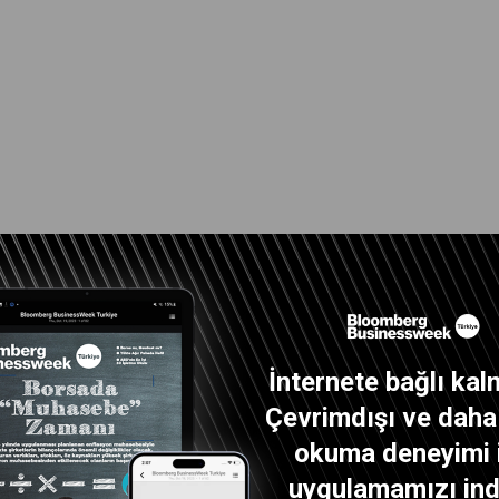
İnternete bağlı kal
Çevrimdışı ve daha i
okuma deneyimi 
uygulamamızı indi