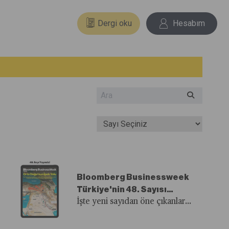
Dergi oku
Hesabım
Bloomberg Businessweek
Türkiye'nin 48. Sayısı
Yayında!
İşte yeni sayıdan öne çıkanlar...