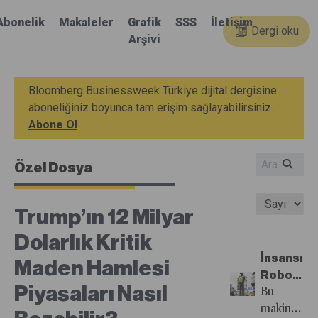
Abonelik
Makaleler
Grafik
SSS
İletişim
Dergi oku
Arşivi
Bloomberg Businessweek Türkiye dijital dergisine
aboneliğiniz boyunca tam erişim sağlayabilirsiniz.
Abone Ol
Özel Dosya
Trump’ın 12 Milyar
Dolarlık Kritik
İnsansı
Maden Hamlesi
Robotlar
Piyasaları Nasıl
Yapay
Bu
Zekâ
makineler