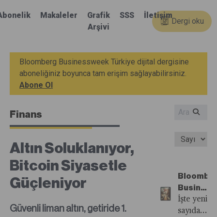
Abonelik
Makaleler
Grafik
SSS
İletişim
Dergi oku
Arşivi
Bloomberg Businessweek Türkiye dijital dergisine
aboneliğiniz boyunca tam erişim sağlayabilirsiniz.
Abone Ol
Finans
Altın Soluklanıyor,
Bitcoin Siyasetle
Bloombe
Güçleniyor
Busines
Türkiye'n
İşte yeni
Güvenli liman altın, getiride 1.
81.
sayıdan