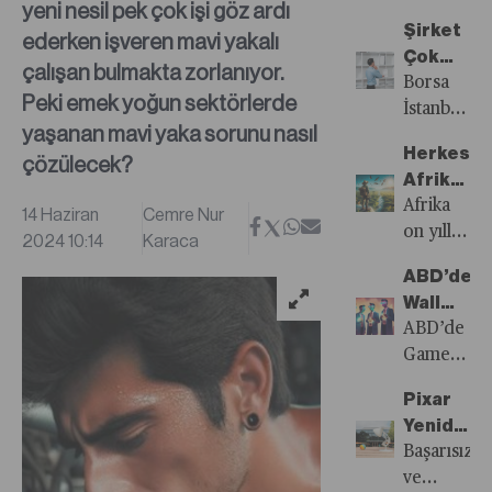
yeni nesil pek çok işi göz ardı
Sayısı
öne
Şirket
ederken işveren mavi yakalı
Yayında!
çıkanlar...
Çok
çalışan bulmakta zorlanıyor.
Rapor
Borsa
Peki emek yoğun sektörlerde
Yok
İstanbul’da
yaşanan mavi yaka sorunu nasıl
şirket
Herkes
çözülecek?
sayısı
Afrika’yı
550’yi
Etki
Afrika
14 Haziran
Cemre Nur
aştı.
Alanına
on yıllar
2024 10:14
Karaca
Ancak
Alma
boyunca
bunların
ABD’de
Peşinde
açlık ve
neredeyse
Wall
sefaletle
yüzde
Street’in
ABD’de
boğuştu.
20’si
Huzurunu
GameStop
Batılı
analistlerin
Kaçıran
hisseleriyl
ülkelerin
izleme
Pixar
Yeni
ünlü
sözde
listesinde
Yeniden
Nesil
olan ve
insani
bulunuyor.
Ayağa
Başarısızlık
Yatırımcı
kullandıklar
yardım
BIST
Kalkabil
ve
alım-