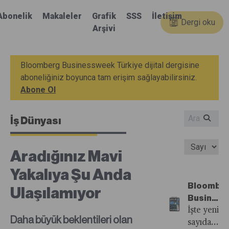
Abonelik
Makaleler
Grafik
SSS
İletişim
Dergi oku
Arşivi
Bloomberg Businessweek Türkiye dijital dergisine
aboneliğiniz boyunca tam erişim sağlayabilirsiniz.
Abone Ol
İş Dünyası
Aradığınız Mavi
Yakalıya Şu Anda
Bloombe
Ulaşılamıyor
Busines
Türkiye'n
İşte yeni
Daha büyük beklentileri olan
34.
sayıdan