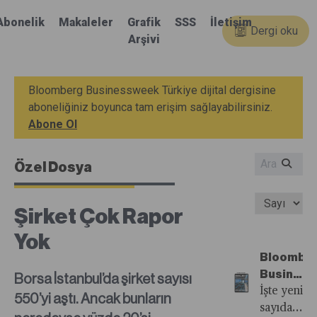
Abonelik
Makaleler
Grafik
SSS
İletişim
Dergi oku
Arşivi
Bloomberg Businessweek Türkiye dijital dergisine
aboneliğiniz boyunca tam erişim sağlayabilirsiniz.
Abone Ol
Özel Dosya
Şirket Çok Rapor
Yok
Bloombe
Busines
Borsa İstanbul’da şirket sayısı
Türkiye'n
İşte yeni
550’yi aştı. Ancak bunların
34.
sayıdan