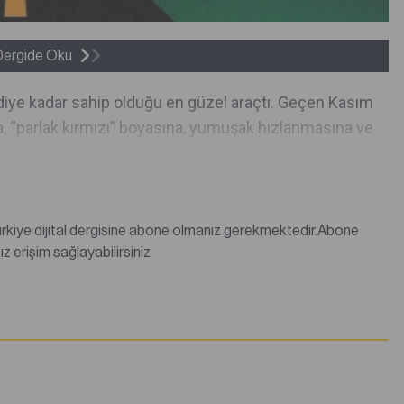
Dergide Oku
diye kadar sahip olduğu en güzel araçtı. Geçen Kasım
nda, “parlak kırmızı” boyasına, yumuşak hızlanmasına ve
değilseniz abonelik satın alarak tüm dergi içeriklerine sınırsız erişim sağlayabilirsiniz