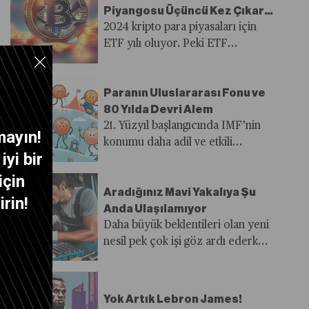
Piyangosu Üçüncü Kez Çıkar
mı?
2024 kripto para piyasaları için
ETF yılı oluyor. Peki ETF
piyangosu üçüncü kez kripto para
piyasalarına çıkar mı?
Paranın Uluslararası Fonu ve
80 Yılda Devri Alem
21. Yüzyıl başlangıcında IMF’nin
mayın!
konumu daha adil ve etkili
yi bir
politikalar geliştirebilmesine bağlı
olacak.
için
Aradığınız Mavi Yakalıya Şu
rin!
Anda Ulaşılamıyor
Daha büyük beklentileri olan yeni
nesil pek çok işi göz ardı ederken
işveren mavi yakalı çalışan
bulmakta zorlanıyor. Peki emek
yoğun sektörlerde yaşanan mavi
Yok Artık Lebron James!
yaka sorunu nasıl çözülecek?