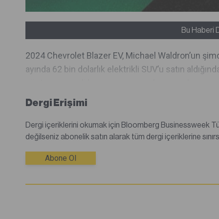
Bu Haberi 
2024 Chevrolet Blazer EV, Michael Waldron’un şim
ayında 62 bin dolarlık elektrikli SUV’u satın aldığı
gösterge paneli boyunca uzanan kaygan ekran...
Dergi Erişimi
Dergi içeriklerini okumak için Bloomberg Businessweek Türkiye dijital dergisine abone olmanız gerekmektedir.Abone
Abone Ol