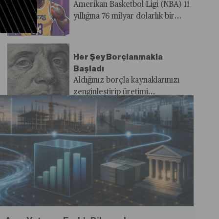
Amerikan Basketbol Ligi (NBA) 11
yıllığına 76 milyar dolarlık bir
yayın sözleşmesi yapmaya
hazırlanıyor. Söz konusu
rakamlar küresel spor yayıncılığı
Her Şey Borçlanmakla
açısından önemli bir dönemece
Başladı
işaret ediyor.
Aldığınız borçla kaynaklarınızı
zenginleştirip üretimi
artıramazsanız borç can yakar.
Bir Ekosistem Olduğumuzu
Bir Türlü Anlayamadık
Öyle bir dönemden geçiyoruz ki,
hepimiz birimiz, birimiz hepimiz
için…
Yeni Nesil CFO’lardan
Beklenti Çok Yüksek