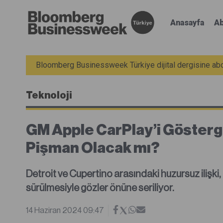
Anasayfa
Ab
Bloomberg Businessweek Türkiye dijital dergisine abon
Teknoloji
GM Apple CarPlay’i Gösterge
Pişman Olacak mı?
Detroit ve Cupertino arasındaki huzursuz ilişki,
sürülmesiyle gözler önüne seriliyor.
14 Haziran 2024 09:47