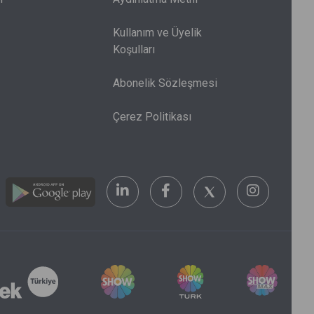
düşünceyi gerekçe olarak
kullandılar. Bugün sürdürülebilir
Kullanım ve Üyelik
olarak pazarlanan ürünler artık bu
Koşulları
geleneksel inanışın doğru
olmadığını ortaya koyuyor.
Abonelik Sözleşmesi
Çerez Politikası