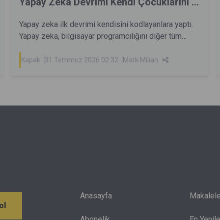
Yapay Zeka Devrimi Kendi Çocuklarını ...
Yapay zeka ilk devrimi kendisini kodlayanlara yaptı.
Yapay zeka, bilgisayar programcılığını diğer tüm
mesleklerden daha fazla değiştirdi ve kod yazıcılar
da bu değişimle birlikte dönüşüyor.
Kapak
31 Temmuz 2026 02:32
Mark Milian
Anasayfa
Makalele
ol
Abonelik
En Yenile