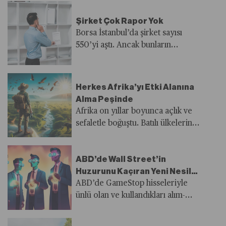
Şirket Çok Rapor Yok
Borsa İstanbul’da şirket sayısı
550’yi aştı. Ancak bunların
neredeyse yüzde 20’si
analistlerin izleme listesinde
bulunuyor. BIST 100 Endeksi’nde
Herkes Afrika’yı Etki Alanına
yer alan şirketlerin bile yarısından
Alma Peşinde
fazlasıyla ilgili doğru düzgün
Afrika on yıllar boyunca açlık ve
rapor bulunmuyor.
sefaletle boğuştu. Batılı ülkelerin
sözde insani yardım hamleleri
kıta genelinde önce ekonomik
ABD’de Wall Street’in
ilişkilerin geliştirilmesi daha sonra
Huzurunu Kaçıran Yeni Nesil
da jeopolitik menfaatler ile nüfuz
Yatırımcılar
ABD’de GameStop hisseleriyle
arayışını izledi. Son yıllarda
ünlü olan ve kullandıkları alım-
Körfez sermayesi Rusya, Çin ve
satım platformu tarafından
Hindistan’ın kıtadaki önemli
durdurulana dek Wall Street’te
yatırımlarını gölgede bırakıyor.