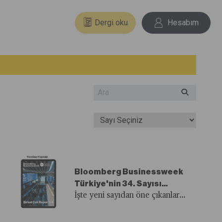
Dergi oku
Hesabım
Bloomberg Businessweek
Türkiye'nin 34. Sayısı
Yayında!
İşte yeni sayıdan öne çıkanlar...