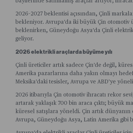
bayilerinde satılmamış araçlar artıyor; ihraca
2026–2027 beklentisi açısından, Çinli markala
bekleniyor. Avrupa’da iki büyük Çin otomotiv ür
beklenirken, Güneydoğu Asya’da Çinli elektrik
geliyor.
2026 elektrikli araçlarda büyüme yılı
Çinli üreticiler artık sadece Çin’de değil, kür
Amerika pazarlarına daha yakın olmayı hedefli
Meksika’daki tesisler, Avrupa ve ABD’ye yöneli
2026 itibarıyla Çin otomotiv ihracatı rekor sev
artarak yaklaşık 700 bin araca çıktı; büyük ma
küresel satışlara yöneldi. Çin artık dünyanı
Avrupa, Güneydoğu Asya, Latin Amerika gibi 