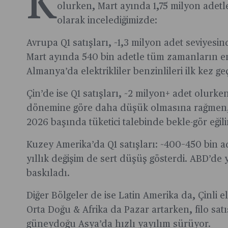
K
olurken, Mart ayında 1,75 milyon adetle 
olarak incelediğimizde:
Avrupa Q1 satışları, ~1,3 milyon adet seviyesin
Mart ayında 540 bin adetle tüm zamanların en
Almanya’da elektrikliler benzinlileri ilk kez geç
Çin’de ise Q1 satışları, ~2 milyon+ adet olurke
dönemine göre daha düşük olmasına rağmen, 
2026 başında tüketici talebinde bekle-gör eğilim
Kuzey Amerika’da Q1 satışları: ~400–450 bin ade
yıllık değişim de sert düşüş gösterdi. ABD’de yü
baskıladı.
Diğer Bölgeler de ise Latin Amerika da, Çinli e
Orta Doğu & Afrika da Pazar artarken, filo satış
güneydoğu Asya’da hızlı yayılım sürüyor.