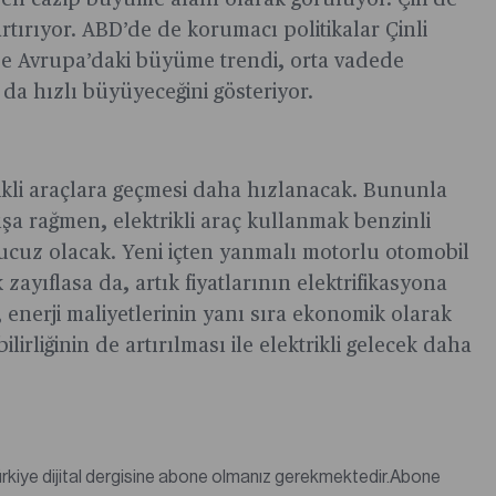
çin en cazip büyüme alanı olarak görülüyor. Çin’de
rtırıyor. ABD’de de korumacı politikalar Çinli
ye ise Avrupa’daki büyüme trendi, orta vadede
 da hızlı büyüyeceğini gösteriyor.
ktrikli araçlara geçmesi daha hızlanacak. Bununla
rtışa rağmen, elektrikli araç kullanmak benzinli
 ucuz olacak. Yeni içten yanmalı motorlu otomobil
zayıflasa da, artık fiyatlarının elektrifikasyona
n, enerji maliyetlerinin yanı sıra ekonomik olarak
lirliğinin de artırılması ile elektrikli gelecek daha