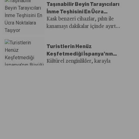
Taşınabilir Beyin Tarayıcıları
sınırlarını gözler önüne seriyor.
İnme Teşhisini En Ücra
Noktalara Taşıyor
Kask benzeri cihazlar, pıhtı ile
kanamayı dakikalar içinde ayırt
etmeyi amaçlıyor; bu da uzak
bölgelerde inme bakımını kökten
Turistlerin Henüz
değiştirebilir.
Keşfetmediği İspanya’nın
Büyülü Köşesi
Kültürel zenginlikler, karayla
çevrili Extremadura’da gizlenmiş
durumda.