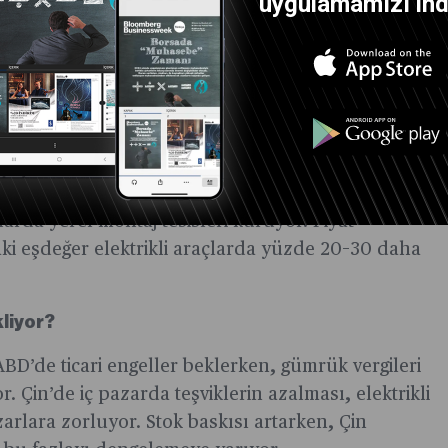
uygulamamızı indi
ici faktörleri
esel lider; düşük maliyetli EV ihracatıyla rekabet
lerde ise akıllı sürüş sistemleri ve OTA
or. Yerelleşme stratejisi açısından artan gümrük
larda yerel montaj tesisleri kuruyor. Fiyat
aki eşdeğer elektrikli araçlarda yüzde 20–30 daha
kliyor?
ABD’de ticari engeller beklerken, gümrük vergileri
or. Çin’de iç pazarda teşviklerin azalması, elektrikli
azarlara zorluyor. Stok baskısı artarken, Çin