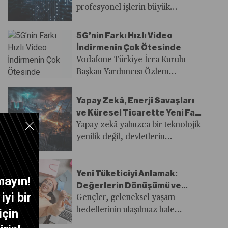
profesyonel işlerin büyük
bölümünü kopyalamayı vaat
ediyor. Şirketin kurucuları ise
5G’nin Farkı Hızlı Video
daha önce hiç “gerçek” bir işte
İndirmenin Çok Ötesinde
çalışmamış, yirmili yaşlarının
Vodafone Türkiye İcra Kurulu
başındaki gençler.
Başkan Yardımcısı Özlem
Kestioğlu, 5G’nin kurumlar için
farklı bir geleceğin başlangıcı
Yapay Zekâ, Enerji Savaşları
olabileceğine işaret ediyor.
ve Küresel Ticarette Yeni Fay
Hatları
Yapay zekâ yalnızca bir teknolojik
yenilik değil, devletlerin
ekonomik egemenlik ve jeopolitik
nüfuz kapasitesini de belirleyen
Yeni Tüketiciyi Anlamak:
stratejik bir çarpan niteliği taşıyor.
mayın!
Değerlerin Dönüşümü ve
yi bir
Demografinin Gücü
Gençler, geleneksel yaşam
hedeflerinin ulaşılmaz hale
için
geldiğini fark ederek tasarruf