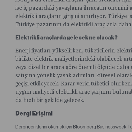
Avrupa’da elektrikli araçlar Çinli üreticiler i
ise iç pazardaki yavaşlama ihracatın önemini a
elektrikli araçların girişini sınırlıyor. Türki
Türkiye pazarının da elektrikli araçlarla daha
Elektrikli araçlarda gelecek ne olacak?
Enerji fiyatları yükselirken, tüketicilerin ele
birlikte elektrik maliyetlerindeki olabilecek a
veya dizel bir araca göre önemli ölçüde daha
satışına yönelik yasak adımları küresel olarak 
geçişi etkileyecek. Karar verici tüketici olurke
uygun maliyetli elektrikli araç şarjının bulunabi
da hızlı bir şekilde gelecek.
Dergi Erişimi
Dergi içeriklerini okumak için Bloomberg Businessweek Türkiye dijital dergisine abone olmanız gerekmektedir.Abone