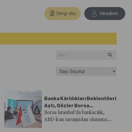
Dergi oku
Hesabım
Banka Kârlılıkları Beklentileri
Aştı, Gözler Borsa
Fiyatlamalarına Döndü
Borsa İstanbul’da bankacılık,
ABD-İran savaşından olumsuz
yönde en fazla etkilenen