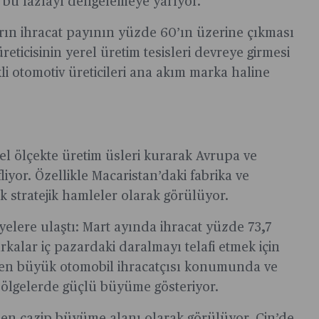
t bu fazlayı dengelemeye yarıyor.
rın ihracat payının yüzde 60’ın üzerine çıkması
eticisinin yerel üretim tesisleri devreye girmesi
li otomotiv üreticileri ana akım marka haline
esel ölçekte üretim üsleri kurarak Avrupa ve
yor. Özellikle Macaristan’daki fabrika ve
k stratejik hamleler olarak görülüyor.
iyelere ulaştı: Mart ayında ihracat yüzde 73,7
rkalar iç pazardaki daralmayı telafi etmek için
n en büyük otomobil ihracatçısı konumunda ve
bölgelerde güçlü büyüme gösteriyor.