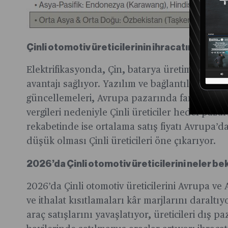
Çinli otomotiv üreticilerinin ihracatın belirley
Elektrifikasyonda, Çin, batarya üretiminde kür
avantajı sağlıyor. Yazılım ve bağlantılı hizmet
güncellemeleri, Avrupa pazarında fark yaratıy
vergileri nedeniyle Çinli üreticiler hedef pazar
rekabetinde ise ortalama satış fiyatı Avrupa’d
düşük olması Çinli üreticileri öne çıkarıyor.
2026’da Çinli otomotiv üreticilerini neler be
2026’da Çinli otomotiv üreticilerini Avrupa ve 
ve ithalat kısıtlamaları kâr marjlarını daraltıy
araç satışlarını yavaşlatıyor, üreticileri dış p