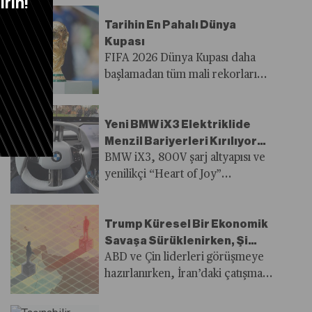
rin!
etmek yerine anlık mutluluk veren
Tarihin En Pahalı Dünya
harcamalara yöneliyor.
Kupası
FIFA 2026 Dünya Kupası daha
başlamadan tüm mali rekorları
geride bıraktı.
Yeni BMW iX3 Elektriklide
Menzil Bariyerleri Kırılıyor
mu?
BMW iX3, 800V şarj altyapısı ve
yenilikçi “Heart of Joy”
teknolojisiyle Türkiye pazarında
satışa çıktı.
Trump Küresel Bir Ekonomik
Savaşa Sürüklenirken, Şi
Jinping Hazırdı
ABD ve Çin liderleri görüşmeye
hazırlanırken, İran’daki çatışma
Pekin’in dayanıklılığını ve
Washington’ın kaldıraç gücünün