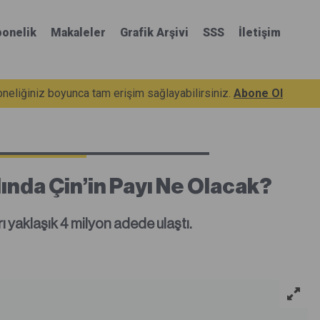
onelik
Makaleler
Grafik Arşivi
SSS
İletişim
eliğiniz boyunca tam erişim sağlayabilirsiniz.
Abone Ol
lında Çin’in Payı Ne Olacak?
rı yaklaşık 4 milyon adede ulaştı.