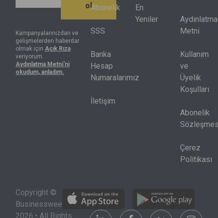
ol
Amerikan
getirisinin
gösterdi.
Abonelik
En
evlerini
altında kaldı.
Artık net kâr
Yeniler
Aydınlatma
ve
Endeksteki
tek başına
SSS
Metni
Kampanyalarınızdan ve
işletmeleri
gelişmelerden haberdar
hisselerin
yeterli değil,
olmak için
Açık Rıza
fonlayan
yarısı
nakit akışı,
Banka
Kullanım
veriyorum.
yerel
Aydınlatma Metni'ni
yılbaşındaki
sermaye
Hesap
ve
okudum, anladım.
kredi
seviyesinin
harcamaları
Numaralarımız
Üyelik
kuruluşları
de altında
ve kredi
Koşulları
için
bulunuyor.
piyasası
İletişim
ciddi bir
birlikte
Abonelik
risk
okunmak
Sözleşmes
oluşturabili
zorunda.
Çerez
Politikası
Copyright ©
Businessweek
2026 • All Rights