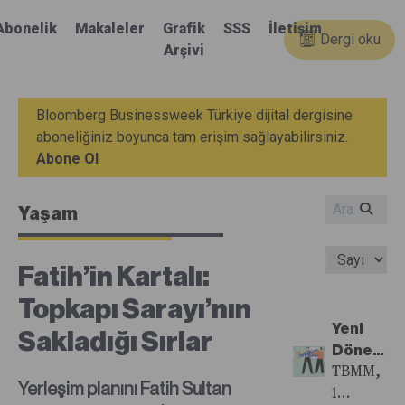
Abonelik
Makaleler
Grafik
SSS
İletişim
Dergi oku
Arşivi
Bloomberg Businessweek Türkiye dijital dergisine
aboneliğiniz boyunca tam erişim sağlayabilirsiniz.
Abone Ol
Yaşam
Fatih’in Kartalı:
Topkapı Sarayı’nın
Yeni
Sakladığı Sırlar
Dönemd
Kurgan
TBMM,
Yerleşim planını Fatih Sultan
ile Mali
1