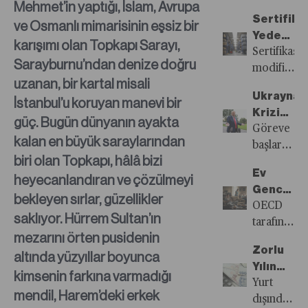
Mehmet’in yaptığı, İslam, Avrupa
Disiplin
Ekim’de
Sertifika
ve Osmanlı mimarisinin eşsiz bir
Kıskacı
yeni
Yedek
yasama
karışımı olan Topkapı Sarayı,
Parçalar
Sertifikasız
dönemine
Sarayburnu’ndan denize doğru
Trafifik
modifikasy
başladı.
uzanan, bir kartal misali
Güvenliği
can ve
Bu
Ukrayna
İstanbul’u koruyan manevi bir
Tehdit
mal
dönemde
Krizinde
Ediyor
güvenliğini
güç. Bugün dünyanın ayakta
vergi
Trump’ta
Göreve
tehdit
kalan en büyük saraylarından
gündemi
U
başlarken
ederken
açısından
biri olan Topkapı, hâlâ bizi
Dönüşü
hızlı
bu
da
Ev
heyecanlandıran ve çözülmeyi
barış
durumun
önemli
Genci
vadeden
bekleyen sırlar, güzellikler
önüne
düzenleme
Sendrom
OECD
ABD
saklıyor. Hürrem Sultan’ın
geçmesi
bekleniyor.
tarafından
Başkanı
beklenen
mezarını örten pusidenin
Yapay
hazırlanan
Donald
mekanizma
Zorlu
altında yüzyıllar boyunca
zekâ
ve
Trump,
yetersiz
Yılın
destekli
OECD
kimsenin farkına varmadığı
şimdi
kalıyor.
Son
Yurt
risk
ortalaması
mendil, Harem’deki erkek
Kiev’e
Çeyreğin
dışında
analiz
14,1