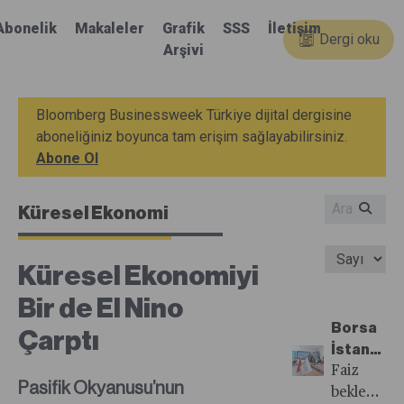
Abonelik
Makaleler
Grafik
SSS
İletişim
Dergi oku
Arşivi
Bloomberg Businessweek Türkiye dijital dergisine
aboneliğiniz boyunca tam erişim sağlayabilirsiniz.
Abone Ol
Küresel Ekonomi
Küresel Ekonomiyi
Bir de El Nino
Borsa
Çarptı
İstanbul’
İlk
Faiz
Pasifik Okyanusu’nun
Yarının
beklentileri