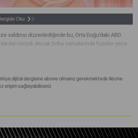
Dergide Oku
üze saldırısı düzenlediğinde bu, Orta Doğu’daki ABD
dırılardan biriydi. Ancak Doha semalarında füzeler gece
değilseniz abonelik satın alarak tüm dergi içeriklerine sınırsız erişim sağlayabilirsiniz