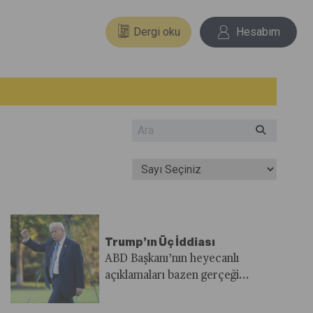
Dergi oku
Hesabım
Trump’ın Üç İddiası
ABD Başkanı’nın heyecanlı
açıklamaları bazen gerçeği
yansıtmayabiliyor.