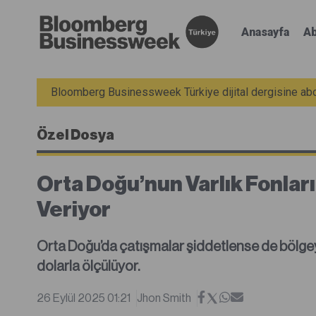
Anasayfa
Ab
Bloomberg Businessweek Türkiye dijital dergisine abon
Özel Dosya
Orta Doğu’nun Varlık Fonlar
Veriyor
Orta Doğu’da çatışmalar şiddetlense de bölgeye
dolarla ölçülüyor.
26 Eylül 2025 01:21
Jhon Smith