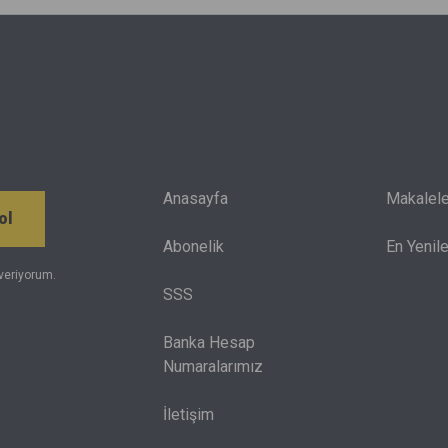
eğitim alacağı şehri, üniversiteyi ve maddi olanakları
da göz önünde bulundurmak zorunda.
Anasayfa
Makalele
ol
Abonelik
En Yenile
veriyorum.
SSS
Banka Hesap
Numaralarımız
İletişim