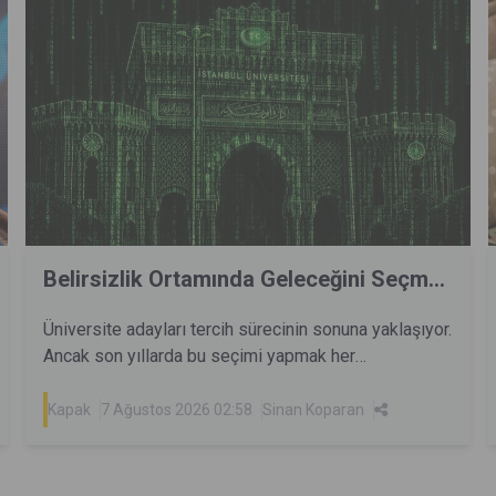
Belirsizlik Ortamında Geleceğini Seçm...
Üniversite adayları tercih sürecinin sonuna yaklaşıyor.
Ancak son yıllarda bu seçimi yapmak her
zamankinden daha zor. Teknolojik gelişmeler
bugünün mesleklerini dönüştürürken pek çoğunu da
Kapak
7 Ağustos 2026 02:58
Sinan Koparan
ortadan kaldırıyor. Bugün kazanılan pek çok yetenek
yarın işlevsiz kalabilir. Bu gelişmeleri
değerlendirerek tercih yapmaya çalışan gençler;