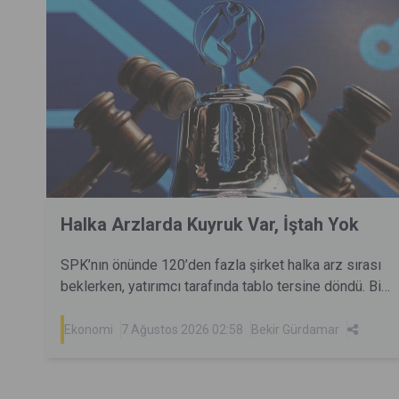
Halka Arzlarda Kuyruk Var, İştah Yok
SPK’nın önünde 120’den fazla şirket halka arz sırası
beklerken, yatırımcı tarafında tablo tersine döndü. Bir
dönem milyonlarca yatırımcıyı aynı anda cezbeden
halka arzlar artık eskisi kadar kolay talep toplamıyor.
Ekonomi
7 Ağustos 2026 02:58
Bekir Gürdamar
Peki yatırımcı neden geri çekildi? Sorun arz sayısı
mı, fiyatlama mı, yoksa değişen piyasa dengeleri mi?