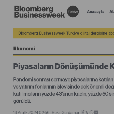
Anasayfa
Ab
Bloomberg Businessweek Türkiye dijital dergisine abon
Ekonomi
Piyasaların Dönüşümünde K
Pandemi sonrası sermaye piyasalarına katılan mi
ve yatırım fonlarının işleyişinde çok önemli de
katılımcıların yüzde 43’ünün kadın, yüzde 50’s
görüldü.
13 Aralık 2024 02:56
Bekir Gürdamar