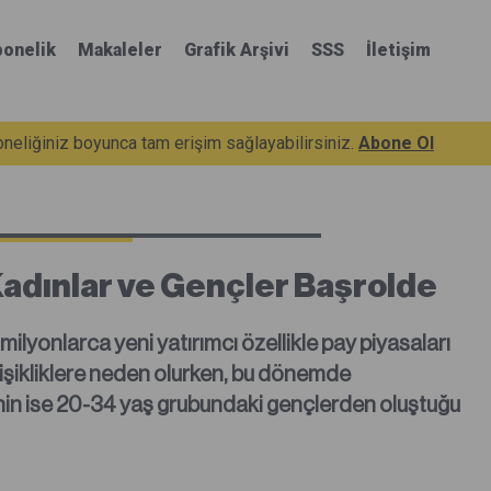
onelik
Makaleler
Grafik Arşivi
SSS
İletişim
eliğiniz boyunca tam erişim sağlayabilirsiniz.
Abone Ol
adınlar ve Gençler Başrolde
lyonlarca yeni yatırımcı özellikle pay piyasaları
ğişikliklere neden olurken, bu dönemde
inin ise 20-34 yaş grubundaki gençlerden oluştuğu