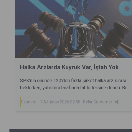
Halka Arzlarda Kuyruk Var, İştah Yok
SPK’nın önünde 120’den fazla şirket halka arz sırası
beklerken, yatırımcı tarafında tablo tersine döndü. Bir
dönem milyonlarca yatırımcıyı aynı anda cezbeden
halka arzlar artık eskisi kadar kolay talep toplamıyor.
Ekonomi
7 Ağustos 2026 02:58
Bekir Gürdamar
Peki yatırımcı neden geri çekildi? Sorun arz sayısı
mı, fiyatlama mı, yoksa değişen piyasa dengeleri mi?