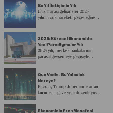
ihracatındaki süreklilik devam
Bu Yıl İletişimin Yılı
ederken, Avrupa'dan gelen
Uluslararası gelişmeler 2025
doğrudan yatırımlardaki artış
yılının çok hareketli geçeceğine
dikkat çekiyor.
işaret ediyor.
2025: Küresel Ekonomide
Yeni Paradigmalar Yılı
2025 yılı, merkez bankalarının
parasal gevşemeye geçişiyle
küresel ekonomide yeni bir
dönemi başlatırken, Borsa
Quo Vadis - Bu Yolculuk
İstanbul, gelişen piyasaların
Nereye?
negatif görünümüne rağmen
Bitcoin, Trump döneminde artan
yükseliş potansiyeliyle öne
kurumsal ilgi ve yeni düzenleyici
çıkıyor.
adımlar ile finans dünyasında bir
dönüşüm yaşıyor. Bitcoin
Ekonominin Fren Mesafesi
ETF’lerine rekor yatırımlar ve