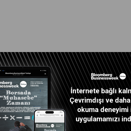
İnternete bağlı kal
Çevrimdışı ve daha i
okuma deneyimi 
uygulamamızı indi