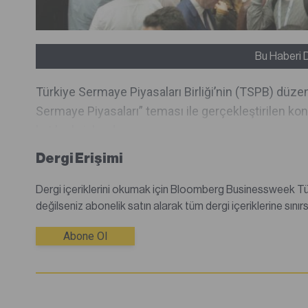
Bu Haberi 
Türkiye Sermaye Piyasaları Birliği’nin (TSPB) dü
Sermaye Piyasaları” teması ile gerçekleştirilen kon
katılımla işlend...
Dergi Erişimi
Dergi içeriklerini okumak için Bloomberg Businessweek Türkiye dijital dergisine abone olmanız gerekmektedir.Abone
Abone Ol