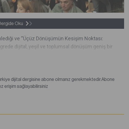
Dergide Oku
zenlediği ve “Üçüz Dönüşümün Kesişim Noktası:
grede dijital, yeşil ve toplumsal dönüşüm geniş bir
değilseniz abonelik satın alarak tüm dergi içeriklerine sınırsız erişim sağlayabilirsiniz