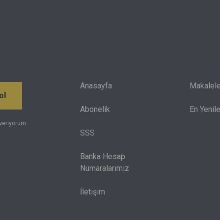
da göz önünde bulundurmak zorunda.
Anasayfa
Makalele
ol
Abonelik
En Yenile
veriyorum.
SSS
Banka Hesap
Numaralarımız
İletişim