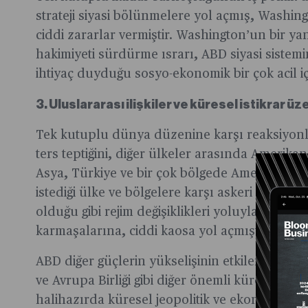
strateji siyasi bölünmelere yol açmış, Washi
ciddi zararlar vermiştir. Washington’un bir ya
hakimiyeti sürdürme ısrarı, ABD siyasi sistem
ihtiyaç duyduğu sosyo-ekonomik bir çok acil i
3. Uluslararası ilişkiler ve küresel istikrar üz
Tek kutuplu dünya düzenine karşı reaksiyonl
ters teptiğini, diğer ülkeler arasında Amerikan
Asya, Türkiye ve bir çok bölgede Amerikan kar
istediği ülke ve bölgelere karşı askeri darbel
olduğu gibi rejim değişiklikleri yoluyla bölgele
karmaşalarına, ciddi kaosa yol açmıştır.
ABD diğer güçlerin yükselişinin etkilerini kav
ve Avrupa Birliği gibi diğer önemli küresel oy
halihazırda küresel jeopolitik ve ekonomik den