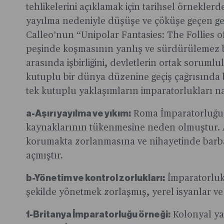
tehlikelerini açıklamak için tarihsel örnekler
yayılma nedeniyle düşüşe ve çöküşe geçen geçm
Calleo’nun “Unipolar Fantasies: The Follies o
peşinde koşmasının yanlış ve sürdürülemez b
arasında işbirliğini, devletlerin ortak sorumlu
kutuplu bir dünya düzenine geçiş çağrısında 
tek kutuplu yaklaşımların imparatorlukları n
a-Aşırı yayılma ve yıkım:
Roma İmparatorluğu’
kaynaklarının tükenmesine neden olmuştur. A
korumakta zorlanmasına ve nihayetinde barbar 
açmıştır.
b-Yönetim ve kontrol zorlukları:
İmparatorluk 
şekilde yönetmek zorlaşmış, yerel isyanlar ve 
1-Britanya İmparatorluğu örneği:
Kolonyal yay