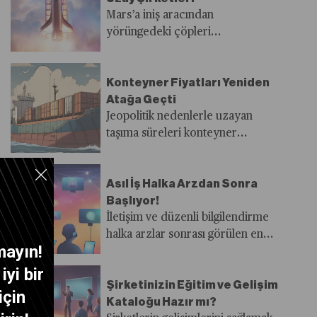
Mars’a iniş aracından
yörüngedeki çöpleri
temizlemeye kadar uzay alanında
ortaya çıkan bu yeni şirketler
Konteyner Fiyatları Yeniden
sektör tarafından yakından
Atağa Geçti
izleniyor.
Jeopolitik nedenlerle uzayan
taşıma süreleri konteyner
fiyatlarını yukarı çekerken artan
fiyatlar küresel ticaret ve büyüme
Asıl İş Halka Arzdan Sonra
üzerinde aşağı yönlü risk
Başlıyor!
oluşuyor
İletişim ve düzenli bilgilendirme
halka arzlar sonrası görülen en
mayın!
büyük eksiklik
yi bir
Şirketinizin Eğitim ve Gelişim
için
Kataloğu Hazır mı?