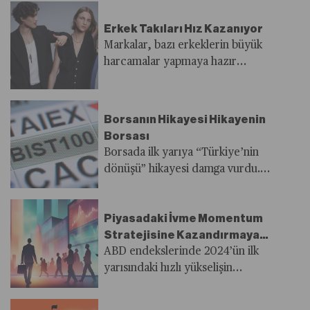
Erkek Takıları Hız Kazanıyor
Markalar, bazı erkeklerin büyük
harcamalar yapmaya hazır
olduğunu düşünüyor
Borsanın Hikayesi Hikayenin
Borsası
Borsada ilk yarıya “Türkiye’nin
dönüşü” hikayesi damga vurdu.
Yılın ikinci yarısında “Parlayan
Türkiye” ve yabancı girişi
Piyasadaki İvme Momentum
beklentisi, ilk yarıda enflasyonu
Stratejisine Kazandırmaya
ve mevduatı yenen performansın
Devam Ediyor
ABD endekslerinde 2024’ün ilk
sürmesini sağlayacak mı?
yarısındaki hızlı yükselişin
ardından momentum trade
stratejisi hâlâ çekici görünmeye