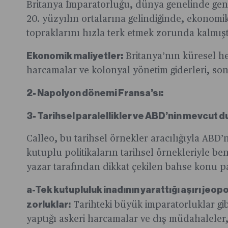
Britanya İmparatorluğu, dünya genelinde geniş
20. yüzyılın ortalarına gelindiğinde, ekonomi
topraklarını hızla terk etmek zorunda kalmışt
Ekonomik maliyetler:
Britanya’nın küresel h
harcamalar ve kolonyal yönetim giderleri, s
2- Napolyon dönemi Fransa’sı:
3- Tarihsel paralellikler ve ABD’nin mevcut 
Calleo, bu tarihsel örnekler aracılığıyla ABD
kutuplu politikaların tarihsel örnekleriyle ben
yazar tarafından dikkat çekilen bahse konu par
a-Tek kutupluluk inadının yarattığı aşırı jeo
zorluklar:
Tarihteki büyük imparatorluklar gi
yaptığı askeri harcamalar ve dış müdahaleler