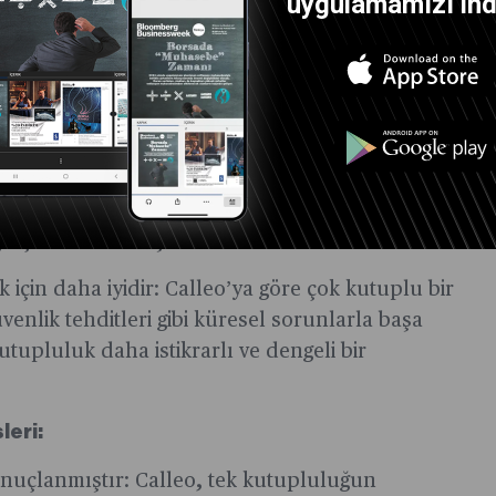
uygulamamızı indi
len güçler, küresel düzeni daha tek
te, devrimsel bir titreşimle yeniden
 kutupluluk müdafaası:
 küresel gücün daha dengeli dağıtıldığı çok
r arasında hakimiyet yerine işbirliğini ve
şa çözmelerini teşvik eder.
 için daha iyidir: Calleo’ya göre çok kutuplu bir
üvenlik tehditleri gibi küresel sorunlarla başa
tupluluk daha istikrarlı ve dengeli bir
leri:
nuçlanmıştır: Calleo, tek kutupluluğun