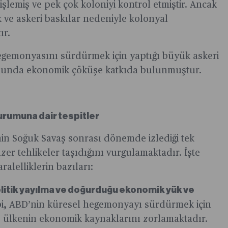
lemiş ve pek çok koloniyi kontrol etmiştir. Ancak
k ve askeri baskılar nedeniyle kolonyal
ır.
egemonyasını sürdürmek için yaptığı büyük askeri
onunda ekonomik çöküşe katkıda bulunmuştur.
durumuna dair tespitler
’nin Soğuk Savaş sonrası dönemde izlediği tek
zer tehlikeler taşıdığını vurgulamaktadır. İşte
alelliklerin bazıları:
politik yayılma ve doğurduğu ekonomik yük ve
bi, ABD’nin küresel hegemonyayı sürdürmek için
, ülkenin ekonomik kaynaklarını zorlamaktadır.