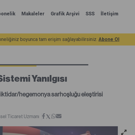
onelik
Makaleler
Grafik Arşivi
SSS
İletişim
eliğiniz boyunca tam erişim sağlayabilirsiniz.
Abone Ol
istemi Yanılgısı
 iktidar/hegemonya sarhoşluğu eleştirisi
esel Ticaret Uzmanı