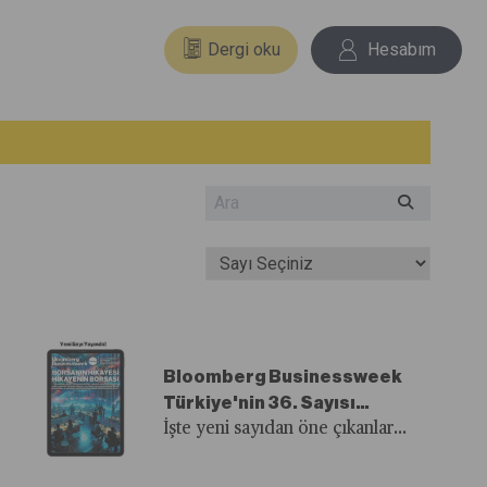
Dergi oku
Hesabım
Bloomberg Businessweek
Türkiye'nin 36. Sayısı
Yayında!
İşte yeni sayıdan öne çıkanlar...