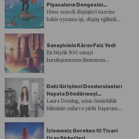
Piyasaların Dengesini
Bozabilir
Hisse senedi düşüşleri üzerine
bahis oynama işi, düşüş eğilimli
yatırımcıların her yönden
tehditlerle karşılaşması nedeniyle
küçülüyor.
Sanayicinin Kârını Faiz Yedi
En büyük 500 sanayi
kuruluşumuzun finansman
giderleri bir önceki yıla göre
yüzde 92,5 oranında artış
gösterdi.
Dahi Girişimci Dondurulanları
Hayata Döndürmeyi
Hedefliyor
Laura Deming, uzun ömürlülük
biliminin onlarca yıldır başarısız
vaatlerle dolu bir köşesinde
potansiyel görüyor.
İzlemeniz Gereken 10 Ticari
Uzay Şirketleri