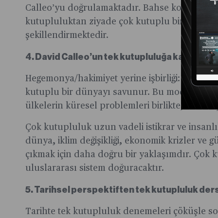
Calleo’yu doğrulamaktadır. Bahse konu yükse
kutupluluktan ziyade çok kutuplu bir istikamet
şekillendirmektedir.
4. David Calleo’un tek kutupluluğa karşı çok
Hegemonya/hakimiyet yerine işbirliği: Calleo,
kutuplu bir dünyayı savunur. Bu model, ulusla
ülkelerin küresel problemleri birlikte, ortakla
Çok kutupluluk uzun vadeli istikrar ve insanlık
dünya, iklim değişikliği, ekonomik krizler ve g
çıkmak için daha doğru bir yaklaşımdır. Çok ku
uluslararası sistem doğuracaktır.
5. Tarihsel perspektiften tek kutupluluk ders
Tarihte tek kutupluluk denemeleri çöküşle so