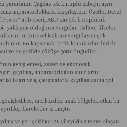
den yararlanır. Çağdaş tek kutuplu çabayı, aşırı
iş imparatorluklarla karşılaştırır. Özetle, David
f Power” adlı eseri, ABD’nin tek kutupluluk
ir yaklaşım olduğunu vurgular. Calleo, ülkeler
luklarını ve küresel istikrarı vurgulayan çok
bulunur. Bu kapsamda kritik konulardan biri de
asıl ve ne şekilde çöküşe götürdüğüdür:
nun genişlemesi, askeri ve ekonomik
şırı yayılma, imparatorluğun sınırlarını
istilaları ve iç çatışmalarla zayıflamasına yol
genişledikçe, merkezden uzak bölgeleri etkin bir
ayrılıkçı hareketler artmıştır.
ılma ve geri çekilme: 19. yüzyılda zirveye ulaşan