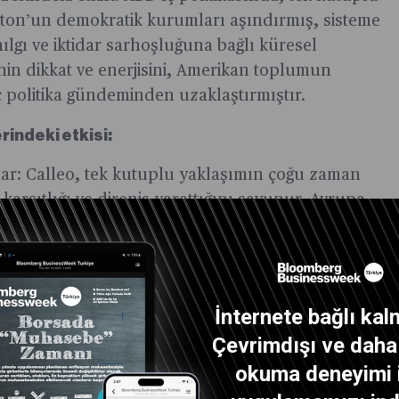
ngton’un demokratik kurumları aşındırmış, sisteme
nılgı ve iktidar sarhoşluğuna bağlı küresel
inin dikkat ve enerjisini, Amerikan toplumun
ç politika gündeminden uzaklaştırmıştır.
erindeki etkisi:
ar: Calleo, tek kutuplu yaklaşımın çoğu zaman
 karşıtlığı ve direniş yarattığını savunur. Avrupa,
şıtlığı çok yükselmiştir. Washington’un her
erde dahil olmak üzere aşırı müdahaleleri, Irak’ta
rin istikrarsızlaşmasına, siyasi ve güvenlik
İnternete bağlı kal
rayamamıştır: Tek kutuplu çerçeve, Çin, Hindistan
Çevrimdışı ve daha i
uncuların yükselişini hesaba katmaz. BRICS’in
okuma deneyimi 
gelerdeki her geçen gün artan belirleyiciliği