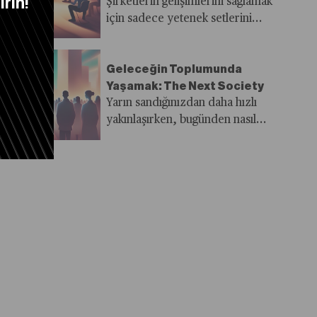
rin!
Şirketlerin gelişimlerini sağlamak
için sadece yetenek setlerini
geliştirmek yeterli değil, aynı
zamanda zihin setlerini de
Geleceğin Toplumunda
dönüştürmeleri gerekiyor
Yaşamak: The Next Society
Yarın sandığınızdan daha hızlı
yakınlaşırken, bugünden nasıl
farklılaşacağı ve bunun için neler
yapılması gerektiği hepimizin en
fazla sorguladığı konulardan bir
tanesi