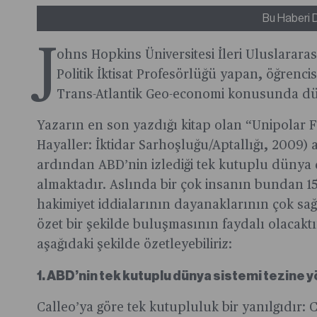
Bu Haberi 
J
ohns Hopkins Üniversitesi İleri Uluslarara
Politik İktisat Profesörlüğü yapan, öğrenci
Trans-Atlantik Geo-economi konusunda dü
Yazarın en son yazdığı kitap olan “Unipolar F
Hayaller: İktidar Sarhoşluğu/Aptallığı, 2009)
ardından ABD’nin izlediği tek kutuplu dünya d
almaktadır. Aslında bir çok insanın bundan 1
hakimiyet iddialarının dayanaklarının çok sa
özet bir şekilde buluşmasının faydalı olacakt
aşağıdaki şekilde özetleyebiliriz:
1. ABD’nin tek kutuplu dünya sistemi tezine yö
Calleo’ya göre tek kutupluluk bir yanılgıdır: