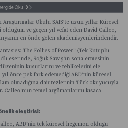
Dergide Oku
sı Araştırmalar Okulu SAIS’te uzun yıllar Küresel
si olduğum ve geçen yıl vefat eden David Calleo,
nyanın en önde gelen akademisyenlerindendir.
antasies: The Follies of Power” (Tek Kutuplu
 adlı eserinde, Soğuk Savaş’ın sona ermesinin
üzeninin kusurlarını ve tehlikelerini ele
5 yıl önce pek fark edemediği ABD’nin küresel
ğlam olmadığına dair tezlerinin Türk okuyucuyla
ır. Calleo’nun temel argümanlarını kısaca
nelik eleştirisi:
 Calleo, ABD’nin tek küresel hegemon olduğu