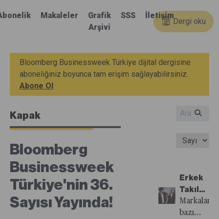
Abonelik
Makaleler
Grafik
SSS
İletişim
Dergi oku
Arşivi
Bloomberg Businessweek Türkiye dijital dergisine
aboneliğiniz boyunca tam erişim sağlayabilirsiniz.
Abone Ol
Kapak
Bloomberg
Businessweek
Erkek
Türkiye'nin 36.
Takıları
Sayısı Yayında!
Hız
Markalar,
Kazanıyo
bazı