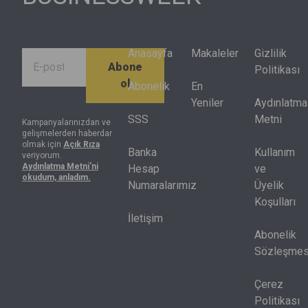
kapsamındaki
da bu
halkasında
hisselerin
değişimle
farklı
yüzde 70’inin
birlikte
finansal
performansı
dönüşüyor.
sonuçlar
Anasayfa
Makaleler
Gizlilik
Abone
endeksin
ürettiğini
Politikası
ol
getirisinin
gösterdi.
Abonelik
En
altında kaldı.
Artık net kâr
Yeniler
Aydınlatma
Endeksteki
tek başına
SSS
Metni
Kampanyalarınızdan ve
gelişmelerden haberdar
hisselerin
yeterli değil,
olmak için
Açık Rıza
yarısı
nakit akışı,
Banka
Kullanım
veriyorum.
Aydınlatma Metni'ni
yılbaşındaki
sermaye
Hesap
ve
okudum, anladım.
seviyesinin
harcamaları
Numaralarımız
Üyelik
de altında
ve kredi
Koşulları
bulunuyor.
piyasası
İletişim
birlikte
Abonelik
okunmak
Sözleşmes
zorunda.
Çerez
Politikası