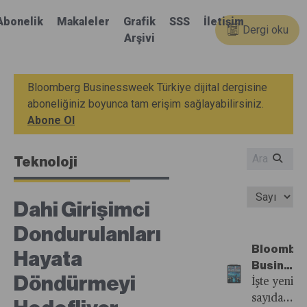
Abonelik
Makaleler
Grafik
SSS
İletişim
Dergi oku
Arşivi
Bloomberg Businessweek Türkiye dijital dergisine
aboneliğiniz boyunca tam erişim sağlayabilirsiniz.
Abone Ol
Teknoloji
Dahi Girişimci
Dondurulanları
Bloombe
Hayata
Busines
Döndürmeyi
Türkiye'n
İşte yeni
36.
sayıdan