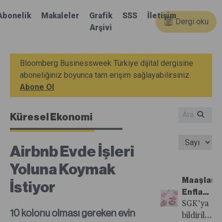
Abonelik
Makaleler
Grafik
SSS
İletişim
Dergi oku
Arşivi
Bloomberg Businessweek Türkiye dijital dergisine
aboneliğiniz boyunca tam erişim sağlayabilirsiniz.
Abone Ol
Küresel Ekonomi
Airbnb Evde İşleri
Yoluna Koymak
Maaşları
İstiyor
Enflasyo
Yenen
SGK’ya
10 kolonu olması gereken evin
ve
bildirilen