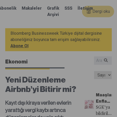
Abonelik
Makaleler
Grafik
SSS
İletişim
Dergi oku
Arşivi
Bloomberg Businessweek Türkiye dijital dergisine
aboneliğiniz boyunca tam erişim sağlayabilirsiniz.
Abone Ol
Ekonomi
Yeni Düzenleme
Airbnb’yi Bitirir mi?
Maaşları
Enflasyo
Kayıt dışı kiraya verilen evlerin
Yenen
SGK’ya
yarattığı vergi kaybı artınca
ve
bildirilen