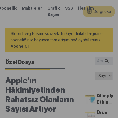
Abonelik
Makaleler
Grafik
SSS
İletişim
Dergi oku
Arşivi
Bloomberg Businessweek Türkiye dijital dergisine
aboneliğiniz boyunca tam erişim sağlayabilirsiniz.
Abone Ol
Özel Dosya
Apple’ın
Hâkimiyetinden
Olimpiyat
Rahatsız Olanların
Etkinlikle
Sayısı Artıyor
Listesin
Ürün
Bu Yıl