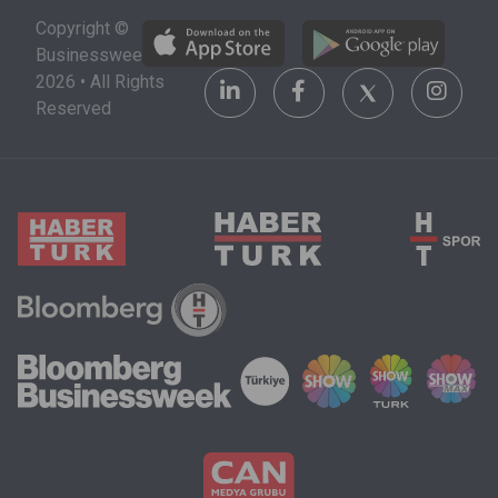
alacağı şehri,
stratejik bir
Copyright ©
üniversiteyi
yatırım alanı
Businessweek
ve maddi
olarak
2026 • All Rights
olanakları da
görülüyor.
Reserved
göz önünde
bulundurmak
zorunda.