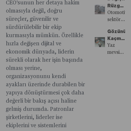
Kalkınma
Raporu
CEO’sunun her detaya hakim
ritüellerde
ortalaması
hangi
Rüzgârın
Stratejile
Türkiye’ni
‘kalp
olmasıyla değil, doğru
yaklaşık
sırları
Gelecek
Otomotiv
Asya’nın
açıcı
süreçler, güvenilir ve
iki katı
verdi?
Yeni
sektörü
yükselen
rehberlik’
seviyesind
Dünya
yeni bir
sürdürülebilir bir ekip
ekonomi
için
Gözünüz
hesaplanıyo
tarihi
kurmasıyla mümkün. Özellikle
merkezler
kullanılıyor
Kaçmama
2008’den
dönüşüm
biri
hızla değişen dijital ve
Gereken
Yaz
bu yana
sürecini
olabilmesi
ekonomik dünyada, liderin
10 Yaz
mevsimi
5’inci
yaşıyor.
dair
Saati
genellikle
sürekli olarak her işin başında
eylem
Bilgi
ipuçları
yeni
olması yerine,
planı
toplumunu
veriyor.
saatlerin
yürürlükte
baskın
organizasyonunu kendi
piyasaya
ancak
olacağı
ayakları üzerinde durabilen bir
sürülmesi
kayıt
gelecekte
yapıya dönüştürmesi çok daha
için
dışılık
hayal
değerli bir bakış açısı haline
yavaş
istenen
gibi
bir
gelmiş durumda. Patronlar
seviyelere
görünen
dönemdir.
şirketlerini, liderler ise
çekilemiyo
kendi
Bu yıl
Uzmanlar
kendine
ekiplerini ve sistemlerini
öyle