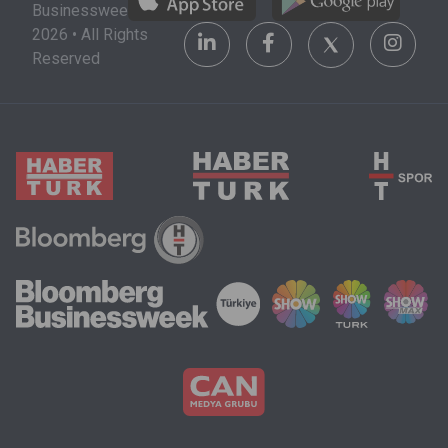
Businessweek
ve maddi
olarak
2026 • All Rights
olanakları da
görülüyor.
Reserved
göz önünde
bulundurmak
zorunda.