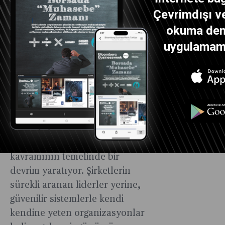
Alaton’un Mirası ve Geleceğin
Çevrimdışı ve
Liderliği
okuma dene
uygulamamız
İshak Alaton’un lüzumsuz
adam olma öğüdünden önce,
ilk kitabın adının Lüzumlu
adam olduğunun ve Lüzumsuz
Adam kitabına göre daha ince
olduğunun da altını çizmek
isterim. Bu iki kitap sadece iş
dünyasında değil, liderlik
kavramının temelinde bir
devrim yaratıyor. Şirketlerin
sürekli aranan liderler yerine,
güvenilir sistemlerle kendi
kendine yeten organizasyonlar