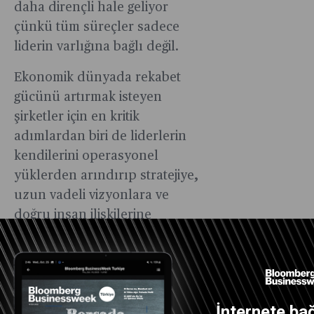
daha dirençli hale geliyor
çünkü tüm süreçler sadece
liderin varlığına bağlı değil.
Ekonomik dünyada rekabet
gücünü artırmak isteyen
şirketler için en kritik
adımlardan biri de liderlerin
kendilerini operasyonel
yüklerden arındırıp stratejiye,
uzun vadeli vizyonlara ve
doğru insan ilişkilerine
odaklamalarıdır. Bu yaklaşım,
şirketlerin daha çevik, daha
yenilikçi ve krizlere karşı daha
hazırlıklı olmasını sağlıyor.
İnternete bağ