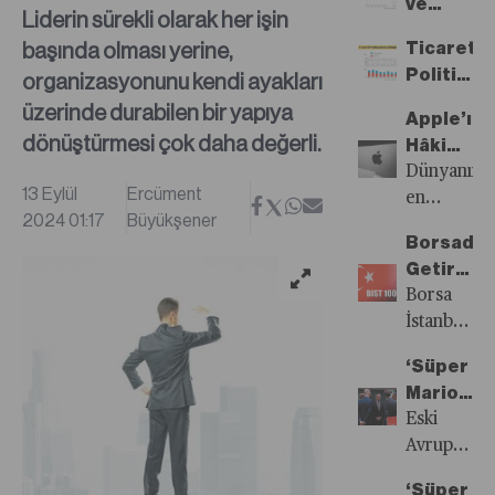
ve
Takip
Liderin sürekli olarak her işin
Hizmetle
Ettiklerin
başında olması yerine,
Ticaret
Dünya
Hangileri
Politikal
organizasyonunu kendi ayakları
Ticaretin
Müdahale
üzerinde durabilen bir yapıya
Payı
Apple’ın
dönüştürmesi çok daha değerli.
Hâkimiye
Rahatsız
Dünyanın
13 Eylül
Ercüment
Olanların
en
2024 01:17
Büyükşener
Sayısı
değerli
Borsada
Artıyor
şirketi
Getiriler
iPhone
Eriyor
Borsa
üzerindeki
İstanbul
fanatiklik
bu yılın
derecesind
‘Süper
ilk
kontrolü
Mario’da
yarısında
nedeniyle
Avrupa
Eski
yüzde
seviliyor
Ekonomis
Avrupa
50’lik
ve
Manifest
Merkez
getiriyle
korkuluyor
‘Süper