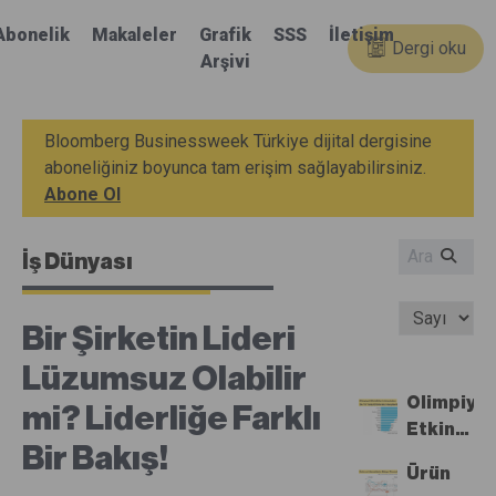
Abonelik
Makaleler
Grafik
SSS
İletişim
Dergi oku
Arşivi
Bloomberg Businessweek Türkiye dijital dergisine
aboneliğiniz boyunca tam erişim sağlayabilirsiniz.
Abone Ol
İş Dünyası
Bir Şirketin Lideri
Lüzumsuz Olabilir
Olimpiyat
mi? Liderliğe Farklı
Etkinlikle
Bir Bakış!
Listesin
Ürün
Bu Yıl