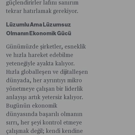
çözüme
giden
güçlendirirler lafını sanırım
değil.
yönelik
arabalar
tekrar hatırlamak gerekiyor.
İşte
ana
gerçeğe
kesinlikle
nedenlere
dönüşecek
Lüzumlu Ama Lüzumsuz
beklemedi
odaklanan
Olmanın Ekonomik Gücü
10
adımlar
heyecan
gerektiğini
Günümüzde şirketler, esneklik
verici
belirtiyor.
ve hızla hareket edebilme
teklif.
yeteneğiyle ayakta kalıyor.
Hızla globalleşen ve dijitalleşen
dünyada, her ayrıntıyı mikro
yönetmeye çalışan bir liderlik
anlayışı artık yetersiz kalıyor.
Bugünün ekonomik
dünyasında başarılı olmanın
sırrı, her şeyi kontrol etmeye
çalışmak değil; kendi kendine