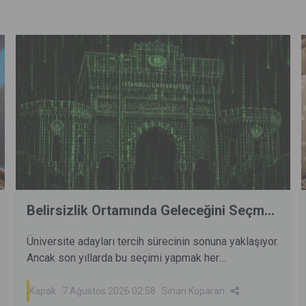
Belirsizlik Ortamında Geleceğini Seçm...
Üniversite adayları tercih sürecinin sonuna yaklaşıyor.
Ancak son yıllarda bu seçimi yapmak her
zamankinden daha zor. Teknolojik gelişmeler
bugünün mesleklerini dönüştürürken pek çoğunu da
Kapak
7 Ağustos 2026 02:58
Sinan Koparan