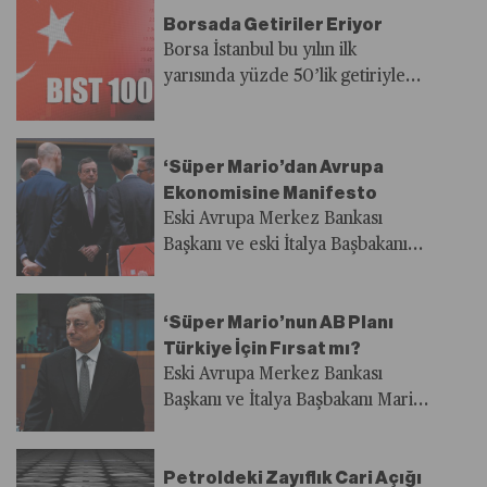
ne kadar sürebilir?
Borsada Getiriler Eriyor
Borsa İstanbul bu yılın ilk
yarısında yüzde 50’lik getiriyle
yatırımcılarının yüzünü güldürdü.
Temmuz ortasından itibaren ise
işler değişti. Yönünü aşağı çeviren
‘Süper Mario’dan Avrupa
BIST 100 endeksi ilk altı aydaki
Ekonomisine Manifesto
kazançların neredeyse yarısını
Eski Avrupa Merkez Bankası
geri verdi.
Başkanı ve eski İtalya Başbakanı
Mario Draghi, Avrupa Birliği’nin
nasıl rekabetçi kalabileceği
‘Süper Mario’nun AB Planı
konusunda kapsamlı bir rapor
Türkiye İçin Fırsat mı?
hazırladı. Raporda, AB’nin
Eski Avrupa Merkez Bankası
GSYH’sinin yüzde 5’ine denk
Başkanı ve İtalya Başbakanı Mario
gelen yıllık 800 milyar euro ilave
Draghi’nin AB için önerdiği ortak
yatırıma ihtiyaç duyduğu yer aldı.
borçlanma ve büyük yatırım
Peki Blok bu muazzam rakamı
Petroldeki Zayıflık Cari Açığı
hamleleri uzmanlara göre Türkiye
nereden ve nasıl bulacak?