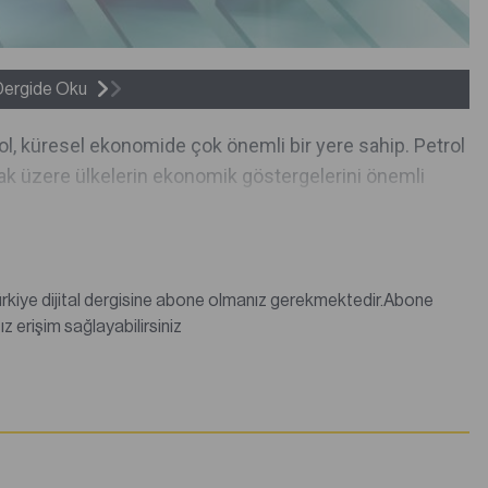
Dergide Oku
rol, küresel ekonomide çok önemli bir yere sahip. Petrol
lmak üzere ülkelerin ekonomik göstergelerini önemli
değilseniz abonelik satın alarak tüm dergi içeriklerine sınırsız erişim sağlayabilirsiniz