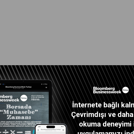
İnternete bağlı kal
Çevrimdışı ve daha i
okuma deneyimi 
uygulamamızı indi