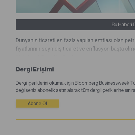
Bu Haberi 
Dünyanın ticareti en fazla yapılan emtiası olan pet
fiyatlarının seyri dış ticaret ve enflasyon başta o
ölçüde etkiliyor, fiyatlarda s...
Dergi Erişimi
Dergi içeriklerini okumak için Bloomberg Businessweek Türkiye dijital dergisine abone olmanız gerekmektedir.Abone
Abone Ol