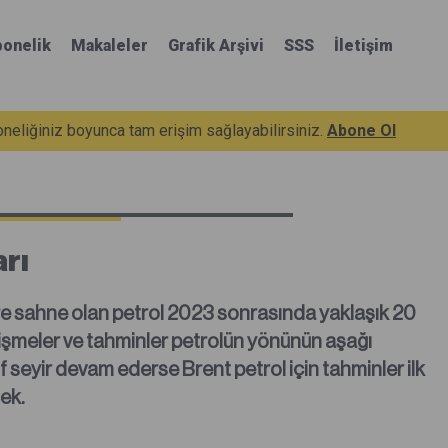
onelik
Makaleler
Grafik Arşivi
SSS
İletişim
eliğiniz boyunca tam erişim sağlayabilirsiniz.
Abone Ol
rı
re sahne olan petrol 2023 sonrasında yaklaşık 20
elişmeler ve tahminler petrolün yönünün aşağı
f seyir devam ederse Brent petrol için tahminler ilk
ek.