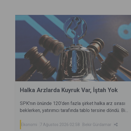
Halka Arzlarda Kuyruk Var, İştah Yok
SPK’nın önünde 120’den fazla şirket halka arz sırası
beklerken, yatırımcı tarafında tablo tersine döndü. Bir
dönem milyonlarca yatırımcıyı aynı anda cezbeden
halka arzlar artık eskisi kadar kolay talep toplamıyor.
Ekonomi
7 Ağustos 2026 02:58
Bekir Gürdamar