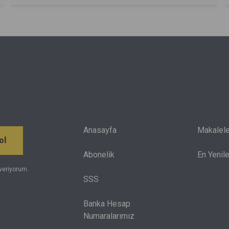
ortadan kaldırıyor. Bugün kazanılan pek çok yetenek
yarın işlevsiz kalabilir. Bu gelişmeleri
değerlendirerek tercih yapmaya çalışan gençler;
eğitim alacağı şehri, üniversiteyi ve maddi olanakları
da göz önünde bulundurmak zorunda.
Anasayfa
Makalele
ol
Abonelik
En Yenile
veriyorum.
SSS
Banka Hesap
Numaralarımız