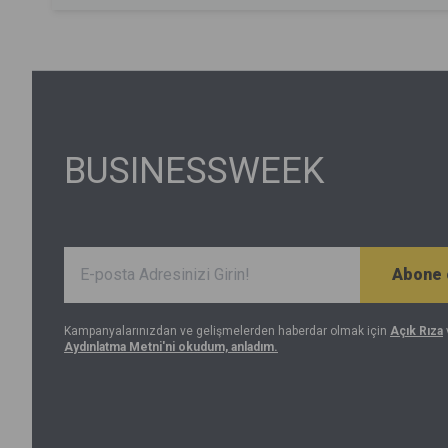
Peki yatırımcı neden geri çekildi? Sorun arz sayısı
mı, fiyatlama mı, yoksa değişen piyasa dengeleri mi?
BUSINESSWEEK
Abone 
Kampanyalarınızdan ve gelişmelerden haberdar olmak için
Açık Rıza
Aydınlatma Metni'ni okudum, anladım.