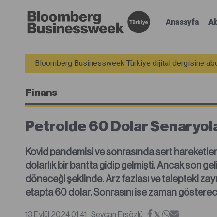
Anasayfa
Ab
Bloomberg Businessweek Türkiye dijital dergisine abon
Finans
Petrolde 60 Dolar Senaryola
Kovid pandemisi ve sonrasında sert hareketle
dolarlık bir bantta gidip gelmişti. Ancak son g
döneceği şeklinde. Arz fazlası ve talepteki zayı
etapta 60 dolar. Sonrasını ise zaman gösterec
13 Eylül 2024 01:41
Sevcan Ersözlü