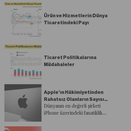
Ürün ve Hizmetlerin Dünya
Ticaretindeki Payı
Ticaret Politikalarına
Müdahaleler
Apple’ın Hâkimiyetinden
Rahatsız Olanların Sayısı
Artıyor
Dünyanın en değerli şirketi
iPhone üzerindeki fanatiklik
derecesindeki kontrolü nedeniyle
seviliyor ve korkuluyor. Peki bu