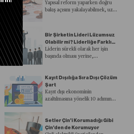
Yapısal reform yaparken doğru
bakış açısını yakalayabilmek, uzun
vadeli plan yapabilmek ve bunu
uygulayacak sabra sahip olmak
başarıda önemli rol oynuyor.
Bir Şirketin Lideri Lüzumsuz
Olabilir mi? Liderliğe Farklı
Bir Bakış!
Liderin sürekli olarak her işin
başında olması yerine,
organizasyonunu kendi ayakları
üzerinde durabilen bir yapıya
Kayıt Dışılığa Sıra Dışı Çözüm
dönüştürmesi çok daha değerli.
Şart
Kayıt dışı ekonominin
azaltılmasına yönelik 10 adımın
2025-2027 Orta Vadeli
Programı’na girmesiyle bu sorun
Setler Çin’i Korumadığı Gibi
yeniden gündemde. Türkiye’de
Çin’den de Korumuyor
kayıt dışı ekonominin milli gelire