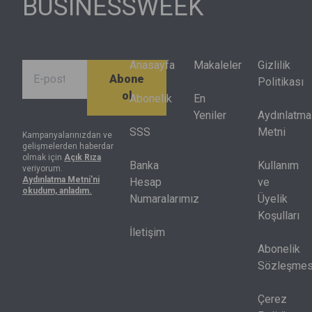
BUSINESSWEEK
kapsamındaki
da bu
halkasında
hisselerin
değişimle
farklı
yüzde 70’inin
birlikte
finansal
performansı
dönüşüyor.
sonuçlar
Anasayfa
Makaleler
Gizlilik
Abone
endeksin
ürettiğini
Politikası
ol
getirisinin
gösterdi.
Abonelik
En
altında kaldı.
Artık net kâr
Yeniler
Aydınlatma
Endeksteki
tek başına
SSS
Metni
Kampanyalarınızdan ve
gelişmelerden haberdar
hisselerin
yeterli değil,
olmak için
Açık Rıza
yarısı
nakit akışı,
Banka
Kullanım
veriyorum.
Aydınlatma Metni'ni
yılbaşındaki
sermaye
Hesap
ve
okudum, anladım.
seviyesinin
harcamaları
Numaralarımız
Üyelik
de altında
ve kredi
Koşulları
bulunuyor.
piyasası
İletişim
birlikte
Abonelik
okunmak
Sözleşmes
zorunda.
Çerez