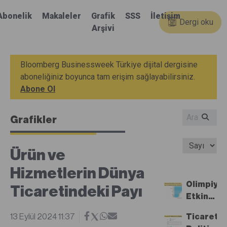
Abonelik
Makaleler
Grafik
SSS
İletişim
Dergi oku
Arşivi
Bloomberg Businessweek Türkiye dijital dergisine
aboneliğiniz boyunca tam erişim sağlayabilirsiniz.
Abone Ol
Grafikler
Ürün ve
Hizmetlerin Dünya
Olimpiyat
Ticaretindeki Payı
Etkinlikle
Listesin
13 Eylül 2024 11:37
Ticaret
Bu Yıl