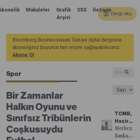
Abonelik
Makaleler
Grafik
SSS
İletişim
Dergi oku
Arşivi
Bloomberg Businessweek Türkiye dijital dergisine
aboneliğiniz boyunca tam erişim sağlayabilirsiniz.
Abone Ol
Spor
Bir Zamanlar
Halkın Oyunu ve
TCMB,
Sınıfsız Tribünlerin
Haziran
Coşkusuydu
Ayında
Merkez
Temkinli
Bankası,