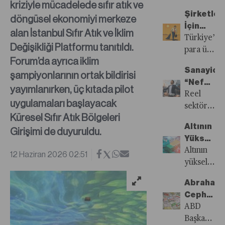
kriziyle mücadelede sıfır atık ve
İyimser
Haziran
Şirketler
döngüsel ekonomiyi merkeze
ayı Para
İçin
Politikası
alan İstanbul Sıfır Atık ve İklim
Susuz
Türkiye’de
Kurulu
Değişikliği Platformu tanıtıldı.
Yaz
para üç
toplantısın
Forum’da ayrıca iklim
yıldır
beklentiler
Sanayici
şampiyonlarının ortak bildirisi
pahalı
paralel
“Nefes”
ve
yayımlanırken, üç kıtada pilot
olarak
Alacak
Reel
faturayı
uygulamaları başlayacak
politika
sektör
şirketler
faizini
Küresel Sıfır Atık Bölgeleri
yeniden
ödüyor.
yüzde
Altının
Girişimi de duyuruldu.
düşük
Borsa
37
Yükselişi
maliyetli
İstanbul’da
seviyesind
Doların
Altının
12 Haziran 2026 02:51
kredi
şirketlerde
sabit
Düşüşü
yükselişi
arayışında.
62’sinin
bıraktı.
mü?
doların
TOBB’un
net
Abraham
TCMB,
sonunu
yeni
borcu
Cephesi
iç
ilan
nefes
yıllık
Türkiye
ABD
talepteki
etmiyor;
kredisi
operasyon
Düğümü
Başkanı
yavaşlaman
fakat