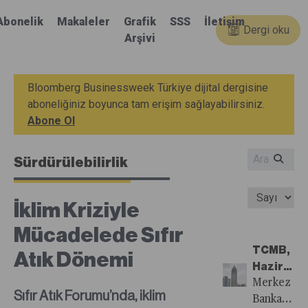
Abonelik
Makaleler
Grafik
SSS
İletişim
Dergi oku
Arşivi
Bloomberg Businessweek Türkiye dijital dergisine
aboneliğiniz boyunca tam erişim sağlayabilirsiniz.
Abone Ol
Sürdürülebilirlik
İklim Kriziyle
Mücadelede Sıfır
TCMB,
Atık Dönemi
Haziran
Ayında
Merkez
Sıfır Atık Forumu’nda, iklim
Temkinli
Bankası,