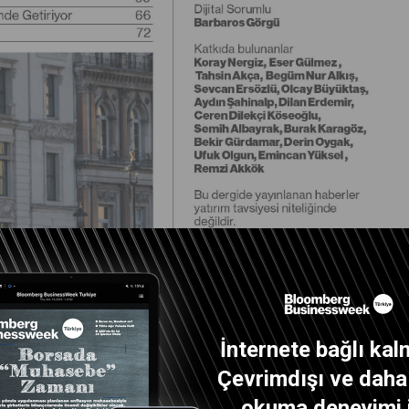
İnternete bağlı kal
Çevrimdışı ve daha i
okuma deneyimi 