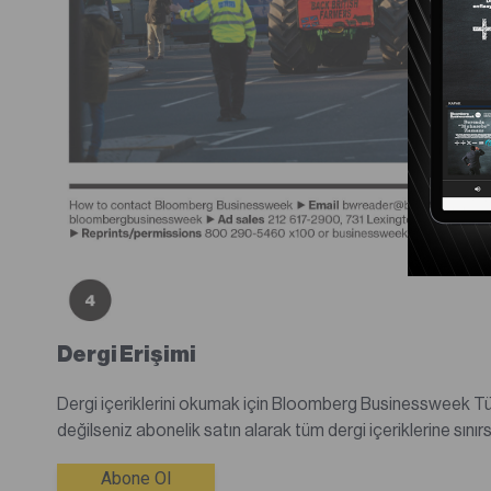
Dergi Erişimi
Dergi içeriklerini okumak için Bloomberg Businessweek Türkiye dijital dergisine abone olmanız gerekmektedir.Abone
Abone Ol