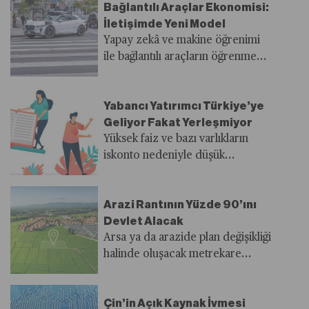
Bağlantılı Araçlar Ekonomisi:
alternatif olarak öne çıkıyor.
için yeni bir maliyet yönetimi
İletişimde Yeni Model
zorunluluğu doğuruyor.
Yapay zekâ ve makine öğrenimi
ile bağlantılı araçların öğrenme
yetenekleri gelişirken otomotiv
sektörü akıllı araçlara daha hızla
Yabancı Yatırımcı Türkiye’ye
yaklaşıyor.
Geliyor Fakat Yerleşmiyor
Yüksek faiz ve bazı varlıkların
iskonto nedeniyle düşük
değerlenmesi finansal
yatırımcının ilgisini artırsa da
Arazi Rantının Yüzde 90’ını
doğrudan yatırım davranışında
Devlet Alacak
hâlâ istenilen tablo ortaya
Arsa ya da arazide plan değişikliği
çıkmıyor.
halinde oluşacak metrekare
değer artışından yüzde 90
oranında kamuya pay verilecek.
Çin’in Açık Kaynak İvmesi
Ancak yeni yönetmeliğe göre bu