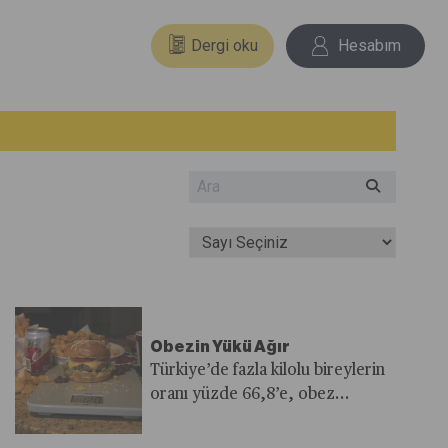
Dergi oku
Hesabım
Obezin Yükü Ağır
Türkiye’de fazla kilolu bireylerin
oranı yüzde 66,8’e, obez
bireylerin oranı ise yüzde 32,1’e
ulaşarak Avrupa’nın en yüksek