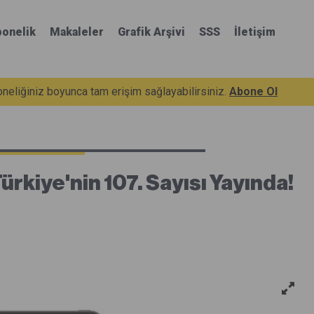
onelik
Makaleler
Grafik Arşivi
SSS
İletişim
eliğiniz boyunca tam erişim sağlayabilirsiniz.
Abone Ol
kiye'nin 107. Sayısı Yayında!