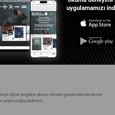
uygulamamızı indi
değilseniz abonelik satın alarak tüm dergi içeriklerine sınırsız erişim sağlayabilirsiniz