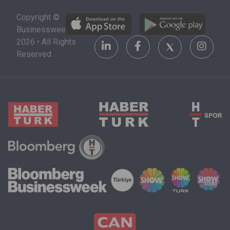
alacağı şehri,
stratejik bir
Copyright ©
üniversiteyi
yatırım alanı
Businessweek
ve maddi
olarak
2026 • All Rights
olanakları da
görülüyor.
Reserved
göz önünde
bulundurmak
zorunda.