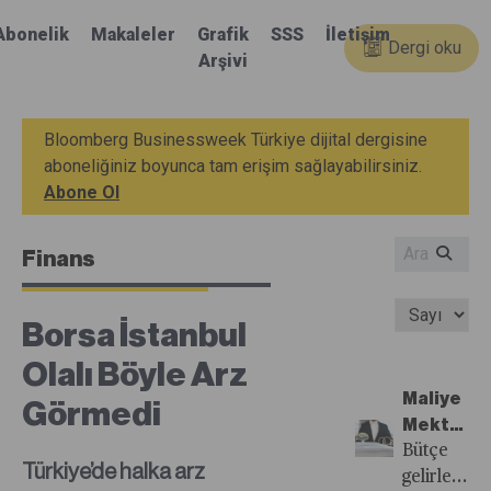
Abonelik
Makaleler
Grafik
SSS
İletişim
Dergi oku
Arşivi
Bloomberg Businessweek Türkiye dijital dergisine
aboneliğiniz boyunca tam erişim sağlayabilirsiniz.
Abone Ol
Finans
Borsa İstanbul
Olalı Böyle Arz
Maliye
Görmedi
Mektup
Arkadaşı
Bütçe
Türkiye’de halka arz
Oldu
gelirlerini