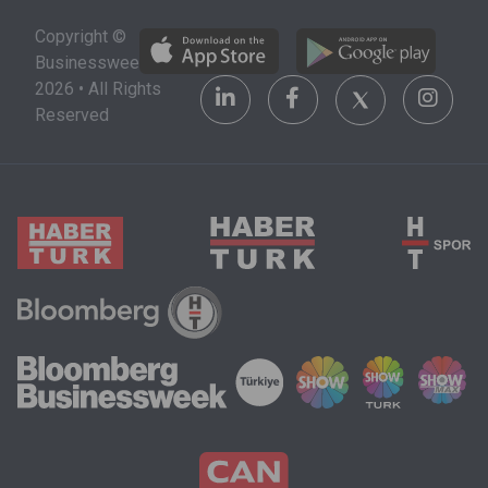
alacağı şehri,
stratejik bir
Copyright ©
üniversiteyi
yatırım alanı
Businessweek
ve maddi
olarak
2026 • All Rights
olanakları da
görülüyor.
Reserved
göz önünde
bulundurmak
zorunda.