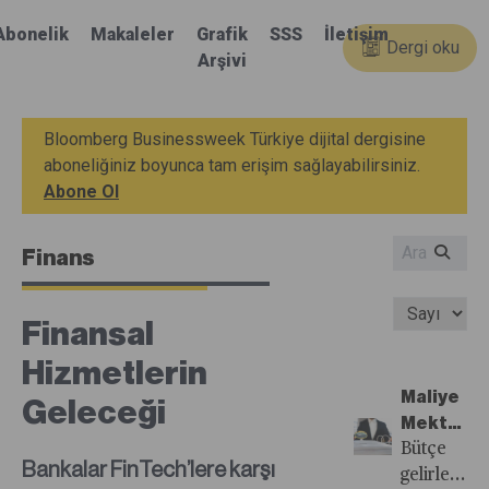
Abonelik
Makaleler
Grafik
SSS
İletişim
Dergi oku
Arşivi
Bloomberg Businessweek Türkiye dijital dergisine
aboneliğiniz boyunca tam erişim sağlayabilirsiniz.
Abone Ol
Finans
Finansal
Hizmetlerin
Maliye
Geleceği
Mektup
Arkadaşı
Bütçe
Bankalar FinTech’lere karşı
Oldu
gelirlerini