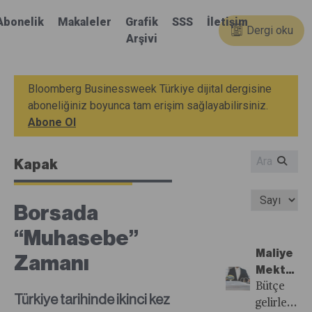
Abonelik
Makaleler
Grafik
SSS
İletişim
Dergi oku
Arşivi
Bloomberg Businessweek Türkiye dijital dergisine
aboneliğiniz boyunca tam erişim sağlayabilirsiniz.
Abone Ol
Kapak
Borsada
“Muhasebe”
Maliye
Zamanı
Mektup
Arkadaşı
Bütçe
Türkiye tarihinde ikinci kez
Oldu
gelirlerini