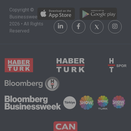
alacağı şehri,
stratejik bir
Copyright ©
üniversiteyi
yatırım alanı
Businessweek
ve maddi
olarak
2026 • All Rights
olanakları da
görülüyor.
Reserved
göz önünde
bulundurmak
zorunda.