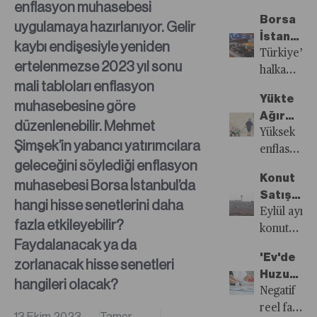
enflasyon muhasebesi
artırma
Borsa
uygulamaya hazırlanıyor. Gelir
zorunluluğ
İstanbul
Maliye’yi
kaybı endişesiyle yeniden
Olalı
Türkiye’de
hareketlend
ertelenmezse 2023 yıl sonu
Böyle
halka
Yapay
mali tabloları enflasyon
Arz
arz
zekâ
Yükte
muhasebesine göre
Görmedi
piyasasınd
kullanılarak
Ağır
ralli
düzenlenebilir. Mehmet
e-defter
Pahada
Yüksek
yaşanıyor.
Şimşek’in yabancı yatırımcılara
ya da e-
Hafif
enflasyon
Yatırımcıla
fatura
geleceğini söylediği enflasyon
paranın
yüksek
üzerinden
Konut
muhasebesi Borsa İstanbul’da
değerini
enflasyon
yapılan
Satışları
yok etti.
hangi hisse senetlerini daha
karşısında
incelemele
Düşüş
Eylül ayı
Dolaşımdak
fazla etkileyebilir?
sığınacaklar
borçlulara
Devam
konut
her 3
limanlarda
Faydalanacak ya da
kaçacak
Eder
satışları
banknottan
biri
'Ev'de
zorlanacak hisse senetleri
yer
Mi?
açıklanacak
biri 200
olarak
Huzur
bırakılmıyo
Veri
hangileri olacak?
liralık
hisse
Kalmadı
Negatif
Az ya
açıklanam
oldu.
senetlerine
reel faiz
da çok,
önce