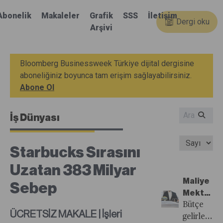
Abonelik
Makaleler
Grafik
SSS
İletişim
Dergi oku
Arşivi
Bloomberg Businessweek Türkiye dijital dergisine
aboneliğiniz boyunca tam erişim sağlayabilirsiniz.
Abone Ol
İş Dünyası
Starbucks Sırasını
Uzatan 383 Milyar
Maliye
Sebep
Mektup
Arkadaşı
Bütçe
ÜCRETSİZ MAKALE | İşleri
Oldu
gelirlerini