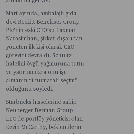
anlamına geliyor.
Mart ayında, ambalajlı gıda
devi Reckitt Benckiser Group
Plc’nin eski CEO’su Laxman
Narasimhan, şirketi dışarıdan
yöneten ilk kişi olarak CEO
görevini devraldı. Schultz
halefini övgü yağmuruna tuttu
ve yatırımcılara onu işe
almanın “1 numaralı seçim”
olduğunu söyledi.
Starbucks hisselerine sahip
Neuberger Berman Group
LLC’de portföy yöneticisi olan
Kevin McCarthy, beklentilerin