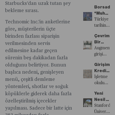
itibaren
Şekillend
durgun
Starbucks’dan uzak tutan şey
çıkmamak
ve ne
değişen
Borsada
mobil
bekleme sırası.
derdinde.
ölçüde
Türkiye
“Muhase
cihaz
Hangisinin
hayatımıza
hikayesind
Zamanı
Türkiye
pazarında
Technomic Inc.’in anketlerine
hakkı
katılıyor?
beslenen
tarihinde
parlayan
göre, müşterilerin üçte
nerede
Borsa
ikinci
bir alan
başlıyor,
Çevrimiçi
birinden fazlası siparişin
İstanbul’un
kez
olarak
nerede
Bir
verilmesinden servis
şimdi
enflasyon
öne
bitiyor?
Start-
Augment,
güçlü
muhasebes
edilmesine kadar geçen
çıkıyor.
up Yeni
girişimciler
bir
uygulamay
sürenin beş dakikadan fazla
Bir
için
alternatifi
hazırlanıyo
Girişimci
olduğunu belirtiyor. Bunun
MBA
özel
var:
Gelir
Kredisi
başlıca nedeni, genişleyen
Türü
olarak
Yüzde
kaybı
ile
İşletme
Sunuyor
hazırlanmı
menü, çeşitli demleme
50’lere
endişesiyle
finansma
okulu
ve onlar
yöntemleri, shotlar ve soğuk
yaklaşan
yeniden
mezunları
tarafından
TL
ertelenme
Yeni
köpüklerle giderek daha fazla
McKinsey
öğretilen
mevduat
2023 yıl
Nesil İş
özelleştirilmiş içecekler
ve
bir
faizi.
sonu
Liderleri
Stanford
Google’ı
yapılması. Sadece bir latte için
müfredat
Piyasa
mali
Üniversites
geri