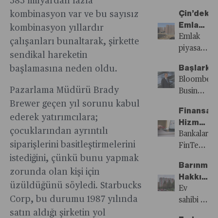
383 milyardan fazla
geliştirmey
oyuncuları
tabloları
İşletme
çevirip
amaçlıyor
Çin’deki
kombinasyon var ve bu sayısız
bundan
enflasyon
Yüksek
küçük
Emlak
kombinasyon yıllardır
sonrası
muhasebes
Lisans
şirketleri
Balonu
Emlak
için
göre
Bölümü,
çalışanları bunaltarak, şirkette
satın
Dünyayı
piyasasında
‘hangisi’
düzenlenebi
son beş
sendikal hareketin
alıp
Krize
düzeltmen
diye
Mehmet
yıldır
işletiyor
Başlarke
başlamasına neden oldu.
Taşır
acı
sorduk.
Şimşek’in
Bloomberg
Bloomberg
mı?
verici
yabancı
Businesswe
Pazarlama Müdürü Brady
Businesswe
ve
yatırımcıla
yıllık en
bugünden
Brewer geçen yıl sorunu kabul
gerekli
geleceğini
iyi
Finansal
itibaren
ederek yatırımcılara;
olduğuna
söylediği
işletme
Hizmetle
Türkçe
şüphe
çocuklarından ayrıntılı
enflasyon
okulları
Geleceği
Bankalar
ve
yok.
siparişlerini basitleştirmelerini
muhasebes
sıralaması
FinTech’le
özgün
Ancak
Borsa
en üst
karşı
istediğini, çünkü bunu yapmak
içeriğiyle
Çin
Barınma
İstanbul’da
sırada
uzun
zorunda olan kişi için
birlikte
ekonomisi
Hakkına
hangi
yer aldı.
süre
sizlerle
üzüldüğünü söyledi. Starbucks
yeni güç
Enflasyo
Ev
hisse
kendini
buluşuyor.
Corp, bu durumu 1987 yılında
kaynakları
Darbesi
sahibi –
senetlerini
korudu
sahip.
kiracı
satın aldığı şirketin yol
daha
ancak