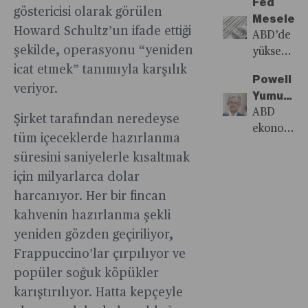
Fed
Bu
uyuşmazlıkl
göstericisi olarak görülen
fazla
iki trend
Meselesi
kaynaklar
yüzeysel
etkileyebili
bu
Howard Schultz’un ifade ettiği
ABD’de
sorunu
çözümlerl
Faydalana
gerçeği
şekilde, operasyonu “yeniden
yüksek
dünyayı
son
ya da
değiştirme
faiz
icat etmek” tanımıyla karşılık
krize
bulmayaca
zorlanacak
üzere
Powell
oranlarının
veriyor.
taşımadan
hisse
Yumuşak
etkileri
çözebilir
senetleri
İnişi
ABD
birçok
Şirket tarafından neredeyse
mi?
hangileri
Başarabi
ekonomisi
ülkeye
tüm içeceklerde hazırlanma
olacak?
mi?
yumuşak
Çin’de
süresini saniyelerle kısaltmak
iniş
yaşanan
için milyarlarca dolar
senaryosu
ekonomik
otomotiv
harcanıyor. Her bir fincan
yavaşlama
grevinin
kahvenin hazırlanma şekli
daha
başlaması
fazla
yeniden gözden geçiriliyor,
ve
zarar
Frappuccino’lar çırpılıyor ve
siyaset
veriyor.
popüler soğuk köpükler
alanındaki
karıştırılıyor. Hatta kepçeyle
gelişmeleri