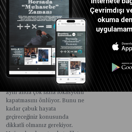
İnternete bağ
şirket 2026’ya kadar ABD’deki
Çevrimdışı ve
satış noktalarının sadece
okuma dene
yüzde 40’ında bu sistemin
uygulamamız
getirilebileceğini öngörüyor.
Bank of America Corp. Analisti
Sara Senatore “Her ne kadar
bu, birçok yatırımcının
istediğinden daha yavaş olsa
da, büyük iyileştirmelerle
uyumlu zincirlerde şirketin
aynı anda çok fazla lokasyonu
kapatmasını önlüyor. Bunu ne
kadar çabuk hayata
geçireceğiniz konusunda
dikkatli olmanız gerekiyor.