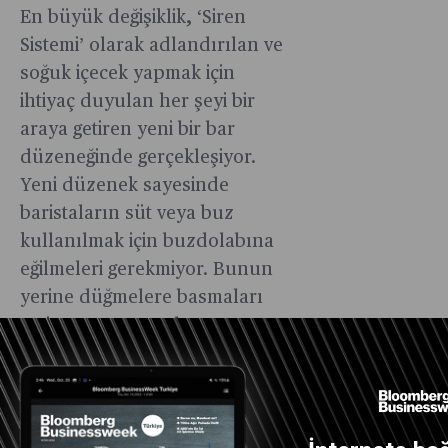
En büyük değişiklik, ‘Siren
Sistemi’ olarak adlandırılan ve
soğuk içecek yapmak için
ihtiyaç duyulan her şeyi bir
araya getiren yeni bir bar
düzeneğinde gerçekleşiyor.
Yeni düzenek sayesinde
baristaların süt veya buz
kullanılmak için buzdolabına
eğilmeleri gerekmiyor. Bunun
yerine düğmelere basmaları
yetiyor. Karıştırıcılar ve şurup
pompaları ise hemen
ulaşabilecekleri mesafede
duruyor. Ancak ‘Siren Sistemi’
hâli hazırda test ediliyor ve