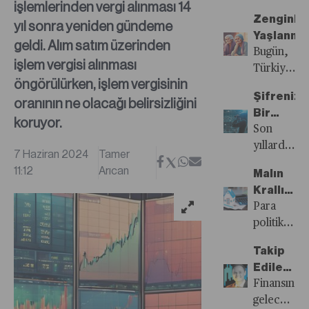
işlemlerinden vergi alınması 14
Sayısı
öne
Zenginl
yıl sonra yeniden gündeme
Yayında!
çıkanlar...
Yaşlanma
geldi. Alım satım üzerinden
Bugün,
işlem vergisi alınması
Türkiye’ni
öngörülürken, işlem vergisinin
de dahil
Şifreniz
oranının ne olacağı belirsizliğini
olduğu
Bir
birçok
koruyor.
Saniyede
Son
orta
Kırılabilir
yıllarda
gelirli
7 Haziran 2024
Tamer
dijital
ekonomi,
11:12
Arıcan
Malın
dönüşüme
zenginleş
Krallığı
verilen
yaşlanma
Bitiyor
Para
önemin
riskiyle
politikasını
artmasıyla
karşı
tasarrufu
birlikte
karşıya
Takip
imkansız
siber
Edilecek
kıldığı
güvenlik
10
Finansın
dönemde
hiç
Yatırımcı
geleceğini
“rasyonel