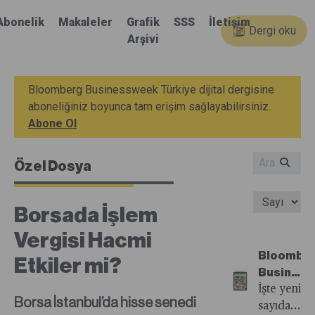
Abonelik
Makaleler
Grafik
SSS
İletişim
Dergi oku
Arşivi
Bloomberg Businessweek Türkiye dijital dergisine
aboneliğiniz boyunca tam erişim sağlayabilirsiniz.
Abone Ol
Özel Dosya
Borsada İşlem
Vergisi Hacmi
Bloombe
Etkiler mi?
Busines
Türkiye'n
İşte yeni
Borsa İstanbul’da hisse senedi
33.
sayıdan