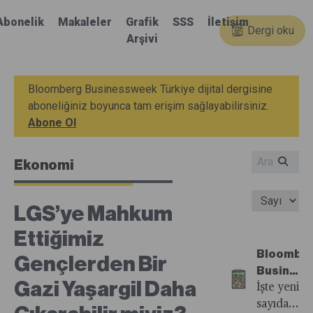
Abonelik
Makaleler
Grafik
SSS
İletişim
Dergi oku
Arşivi
Bloomberg Businessweek Türkiye dijital dergisine
aboneliğiniz boyunca tam erişim sağlayabilirsiniz.
Abone Ol
Ekonomi
LGS’ye Mahkum
Ettiğimiz
Bloombe
Gençlerden Bir
Busines
Gazi Yaşargil Daha
Türkiye'n
İşte yeni
33.
sayıdan