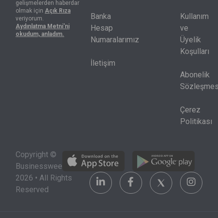
gelişmelerden haberdar
hisselerin
yeterli değil,
olmak için
Açık Rıza
yarısı
nakit akışı,
Banka
Kullanım
veriyorum.
Aydınlatma Metni'ni
yılbaşındaki
sermaye
Hesap
ve
okudum, anladım.
seviyesinin
harcamaları
Numaralarımız
Üyelik
de altında
ve kredi
Koşulları
bulunuyor.
piyasası
İletişim
birlikte
Abonelik
okunmak
Sözleşmes
zorunda.
Çerez
Politikası
Copyright ©
Businessweek
2026 • All Rights
Reserved