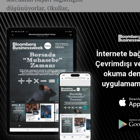
sisteminin başarı sağladığını
düşünüyorlar. Okullar,
bölgeler, öğretmenler ve hatta
öğrenciler arasında bir
sıralama yapılmıyor.
Okul saati olarak gelişmiş
İnternete bağ
ülkelerin en düşük saati
Çevrimdışı ve
Finlandiya’da. Okul 08.00-
okuma dene
09.00 arasında başlayıp saat
uygulamamız
14.00-14.45 itibariyle bitiyor. 45
dakika ders, 15 dakika teneffüs
ve 1 saatlik öğle arası bu süreye
dahil.
Okula diğer ülkelerin aksine
yedi yaşında, yani bir yaş geç