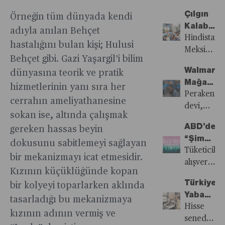
“paraya
2024’te
çalışıyor.
ekonomid
Ekonomi
tarifeler,
geçenin”
seçime
Çılgın
Örneğin tüm dünyada kendi
Peki bu
atılan
Savaş
sadece
kazandığı
gideceğine
Kalabalığ
sıkışıklıktan
sıkılaşma
adıyla anılan Behçet
ve
Çin-ABD
dönem
dikkat
Ortasınd
Hindistan,
bir fırsat
adımlarına
hastalığını bulan kişi; Hulusi
Topyeku
arasındaki
aldı.
çekerek
Seçim
Meksika
çıkar
rağmen
Çatışmay
ticaret
Behçet gibi. Gazi Yaşargil’i bilim
seçim
ve
mı?
sanayi
Doğru
savaşlarını
Walmart
dünyasına teorik ve pratik
dönemleri
Güney
sektörü
değil
Mağaza
geleneksel
Afrika
hizmetlerinin yanı sıra her
canlılığını
tüm
Müdürler
Perakende
olarak
2024’ün
cerrahın ameliyathanesine
korumuştu
küresel
Gerçekt
devi,
artan
ilk yarısı
Ancak
sokan ise, altında çalışmak
ekonomik
Yılda
yöneticiler
harcamalar
bitmeden
son iki
ABD’de
gereken hassas beyin
dengeleri
500
elde
kamu
“sarsıcı”
ayda
“Şimdi
ve
Bin
tutma
dokusunu sabitlemeyi sağlayan
maliyesine
seçim
tablo
Al
Tüketiciler
ticaret
Dolar
oranını
bir mekanizmayı icat etmesidir.
zarar
sonuçları
net bir
Sonra
alışverişler
ilişkileri
Kazanabil
artırmak
verebilece
ile
Kızının küçüklüğünde kopan
şekilde
Öde”
taksitle
etkileyebil
amacıyla,
uyarısında
dünya
Türkiye’n
bir kolyeyi toparlarken aklında
terse
Sistemi
ödemeleri
boyutlar
her biri
bulundu
gündemin
Yabancı
dönmeye
Wall
olanak
tasarladığı bu mekanizmaya
taşıyor.
yüzlerce
kendine
Yatırımcıl
Hisse
başladı.
Street’i
tanıyan
kızının adının vermiş ve
çalışanı
yer
Çekme
senedine
Üstelik
Rahatsız
‘Şimdi