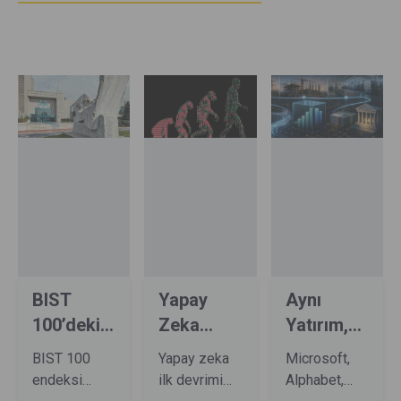
içeriklerine sınırsız erişim
sağlayabilirsiniz
BIST
Yapay
Aynı
100’deki
Zeka
Yatırım,
Hisselerin
Devrimi
Farklı
BIST 100
Yapay zeka
Microsoft,
Yüzde
Kendi
Bilançolar
endeksi
ilk devrimi
Alphabet,
70’i ...
Çocuklarını