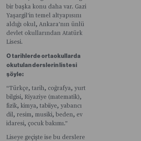
daha
öğretmenl
bir başka konu daha var. Gazi
fazla
büyük
Yaşargil’in temel altyapısını
bilgi
avantajlar
edinerek
aldığı okul, Ankara’nın ünlü
sunuyor.
yeni bir
devlet okullarından Atatürk
performan
Lisesi.
çağına
girecek
O tarihlerde ortaokullarda
okutulan derslerin listesi
şöyle:
“Türkçe, tarih, coğrafya, yurt
bilgisi, Riyaziye (matematik),
fizik, kimya, tabiiye, yabancı
dil, resim, musiki, beden, ev
idaresi, çocuk bakımı.”
Liseye geçişte ise bu derslere