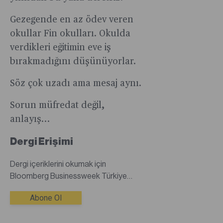
Gezegende en az ödev veren
okullar Fin okulları. Okulda
verdikleri eğitimin eve iş
bırakmadığını düşünüyorlar.
Söz çok uzadı ama mesaj aynı.
Sorun müfredat değil,
anlayış…
Dergi Erişimi
Dergi içeriklerini okumak için
Bloomberg Businessweek Türkiye
dijital dergisine abone olmanız
Abone Ol
gerekmektedir.Abone değilseniz
abonelik satın alarak tüm dergi