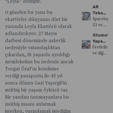
olan ve
“Leyla” demiştir.
buldu
Stratejis
vergi
dış talep
Ediyor
Al,
yıllık
AR
ve Yerli
getirilirken
de bu
Sonra
O günden bu yana bu
satışları
Teknoloji
Yatırımcıl
yerli ve
süreçte
Öde’
100
ve
Spacetop
ekartörler dünyanın dört bir
Vergilend
yabancı
sanayiciye
ürünlerini
milyon
Yapay
G1 ve
yanında Leyla Ekartörü olarak
yatırımcı
yardımcı
benimsedi,
doları
Zeka
GPT
arasında
adlandırılıyor. 27 Mayıs
olmuyor.
ancak
Otomoti
aşabilen
ile
Edu,
eşitliğin
darbesi döneminde askerlik
bu
Yapay
mağaza
Geleceği
eğitim
ve
kredilerde
Zekanın
Üreticiler
nedeniyle vatandaşlıktan
şeflerinin
Sınıfları
sürecini
adaletin
kaç tane
Gücü
ve diğer
çıkarılan, 18 yaşında ayrıldığı
ücretlerini
daha
sağlanması
olduğu
otomotiv
ve hisse
interaktif,
memleketine bu nedenle ancak
sermaye
belli
oyuncuları
senedi
erişilebilir
Turgut Özal’ın kendisine
piyasaların
değil.
yapay
teşviklerini
ve
gelişimi
verdiği pasaportu ile 45 yıl
zekanın
artırdı.
kişiselleştir
için
sonra dönen Gazi Yaşargil’in
otomobil
hale
önemli.
değişimini
müthiş bir yaşam öyküsü var.
getirerek,
yönlendir
Bir yandan tanımayanlara bu
hem
gücü
öğrenciler
müthiş insanı anlatmak
hakkında
hem de
isterken, vurgulamak istediğim