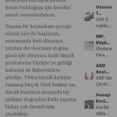
deneyimlerini dinleyebilme
koruyor.
daha
avantajlar
Fiyatlar
yavaşlamış
fazlasını
gözler
hazırlıklıyı
Otomobil
fırsatı bulduğum için kendini
sağlıyor.
Konusun
olsa da
yatırmayı
merkez
diyor.
7
şanslı sayanlardanım.
Peki bu
Aklamaya
gıda ve
tercih
bankaların
Temmuz
GSR II
sürekli
enerji,
ettiği
çevrilmiş
Beklentis
regülasyon
Yaşamı bir kaymakam çocuğu
inovasyon
Biden’ın
stoklar
durumda.
dışında
olarak Lice’de başlayan,
gerektiren
görev
da şu
IMF,
kalan
dinamik
süresinin
sonrasında ünü dünyaya
anda
Büyük
araçları
çatışmanın
başında
yayılan dev hocanın doğum
yükselen
Seçim
Uluslararas
7
ortasında,
olduğunda
alternatif
Yılı’nın
Para
günü için dünyaca ünlü birçok
Temmuz’d
nelere
çok
getiri
Maliye
Fonu,
profesörün Türkiye’ye geldiği
sonra
dikkat
daha
ABD
karşısında
Politikal
dünya
satamayac
haberini de Habertürk’te
edilmeli?
pahalı
Seçimler
el
Zarar
nüfusunun
olan
izledim. Tıbba büyük katkılar
ve çok
Yaklaşırk
ABD’nin
yakıyor.
Verebile
yaklaşık
otomotiv
sayıda
Tırmanan
Çin’den
sunmuş birçok Türk hekimi var.
“Mala
Konusun
yarısına
bayileri
seçmen
ABD-
ithal
Ancak bunların arasında tıp
girenin
Uyarıyor
ev
kampanyal
Sanayi
bu
Çin
edilen
kazandığı”
sahipliği
tarihine doğrudan katkı yapmış
ile
Kırılma
konuda
Gerginliği
ürünlere
dönemin
yapan
birkaç çok önemli isim
stokları
Noktasın
Son bir
oldukça
Ticaret
getirdiği
yerini
ülkelerin
eritmeye
yılda
sayabiliriz.
öfkeli.
Savaşlar
yeni