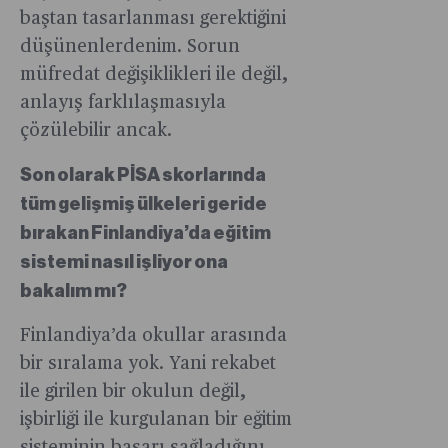
baştan tasarlanması gerektiğini
düşünenlerdenim. Sorun
müfredat değişiklikleri ile değil,
anlayış farklılaşmasıyla
çözülebilir ancak.
Son olarak PİSA skorlarında
tüm gelişmiş ülkeleri geride
bırakan Finlandiya’da eğitim
sistemi nasıl işliyor ona
bakalım mı?
Finlandiya’da okullar arasında
bir sıralama yok. Yani rekabet
ile girilen bir okulun değil,
işbirliği ile kurgulanan bir eğitim