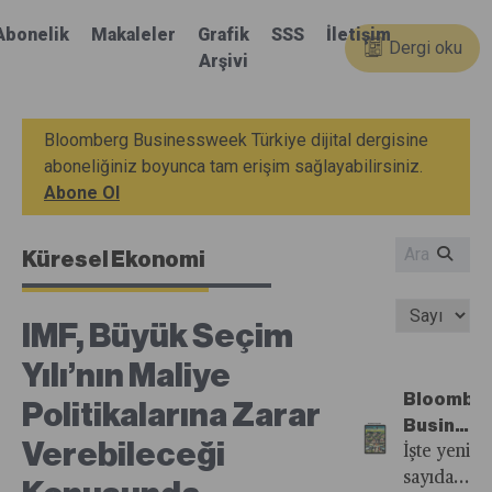
Abonelik
Makaleler
Grafik
SSS
İletişim
Dergi oku
Arşivi
Bloomberg Businessweek Türkiye dijital dergisine
aboneliğiniz boyunca tam erişim sağlayabilirsiniz.
Abone Ol
Küresel Ekonomi
IMF, Büyük Seçim
Yılı’nın Maliye
Bloombe
Politikalarına Zarar
Busines
Verebileceği
Türkiye'n
İşte yeni
33.
sayıdan