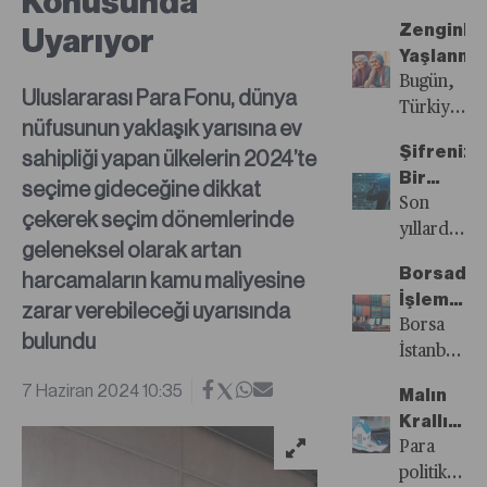
Konusunda
Sayısı
öne
Zenginl
Uyarıyor
Yayında!
çıkanlar...
Yaşlanma
Bugün,
Uluslararası Para Fonu, dünya
Türkiye’ni
nüfusunun yaklaşık yarısına ev
de dahil
Şifreniz
sahipliği yapan ülkelerin 2024’te
olduğu
Bir
seçime gideceğine dikkat
birçok
Saniyede
Son
orta
çekerek seçim dönemlerinde
Kırılabilir
yıllarda
gelirli
geleneksel olarak artan
dijital
ekonomi,
Borsada
harcamaların kamu maliyesine
dönüşüme
zenginleş
İşlem
zarar verebileceği uyarısında
verilen
yaşlanma
Vergisi
Borsa
önemin
bulundu
riskiyle
Hacmi
İstanbul’da
artmasıyla
karşı
Etkiler
hisse
birlikte
7 Haziran 2024 10:35
karşıya
Malın
mi?
senedi
siber
Krallığı
işlemlerin
güvenlik
Bitiyor
Para
vergi
hiç
politikasını
alınması