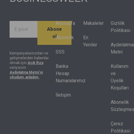
kapsamındaki
da bu
halkasında
hisselerin
değişimle
farklı
yüzde 70’inin
birlikte
finansal
performansı
dönüşüyor.
sonuçlar
Anasayfa
Makaleler
Gizlilik
Abone
endeksin
ürettiğini
Politikası
ol
getirisinin
gösterdi.
Abonelik
En
altında kaldı.
Artık net kâr
Yeniler
Aydınlatma
Endeksteki
tek başına
SSS
Metni
Kampanyalarınızdan ve
gelişmelerden haberdar
hisselerin
yeterli değil,
olmak için
Açık Rıza
yarısı
nakit akışı,
Banka
Kullanım
veriyorum.
Aydınlatma Metni'ni
yılbaşındaki
sermaye
Hesap
ve
okudum, anladım.
seviyesinin
harcamaları
Numaralarımız
Üyelik
de altında
ve kredi
Koşulları
bulunuyor.
piyasası
İletişim
birlikte
Abonelik
okunmak
Sözleşmes
zorunda.
Çerez
Politikası