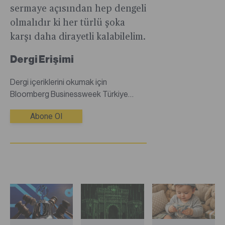
sermaye açısından hep dengeli
olmalıdır ki her türlü şoka
karşı daha dirayetli kalabilelim.
Dergi Erişimi
Dergi içeriklerini okumak için
Bloomberg Businessweek Türkiye
dijital dergisine abone olmanız
Abone Ol
gerekmektedir.Abone değilseniz
abonelik satın alarak tüm dergi
içeriklerine sınırsız erişim
sağlayabilirsiniz