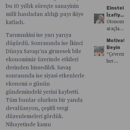
yeni
macerası
olma ve
güncel
Dünya
karışık
oluyor
oranı
bu 10 yıllık süreçte sanayinin
duruma
devam
Einstein:
ödeme
kalmanın
Turuna
rüzgarları,
yüzde
milli hasıladan aldığı payı ikiye
da
ediyor.
İzafiyet
sonrası
anahtarı
Dönüştü
akıntılar,
26. Bu
uyum
Teorisi
Otonom
katladı.
3 yıl
otopilot
oran ile
bıçakla
ve
araçların
sistemde
arızaları,
29 ülke
Tarımınkini ise yarı yarıya
kesilir
Otonom
kullanılma
kalma
Karayip
içinde
Motivatö
gibi
Araçlar
başlanması
düşürdü. Sonrasında ise İkinci
gibi
Adaları’nın
son
Beyin
olmayacak.
ve
Dünya Savaşı’na girmesek bile
şartları
masmavi
sırada
“Çevremde
Piyasanın
yaygınlaşm
ancak
sularında
ekonomimiz üzerinde etkileri
yer
her
kendi
zaman
250 bin
pandemi
derinden hissedildi. Savaş
alıyoruz
şeye
rutinini
algımız
katılımcını
esareti...
kanmaya
sonrasında ise siyasi etkenlerle
bulması
değişecek.
sağlayabile
Tüm
hazır
ekonomi o günün
bir yılı
ilk
bunlar
insanlar
bulacak...
gündemindeki yerini kaybetti.
aşamada
yelkenli
var!” -
Tüm bunlar olurken bir yanda
bunların
teknesi
Phineas
da
Blue
devalüasyon, çeşitli vergi
Taylor
yüzde
Horizon
düzenlemeleri gördük.
Barnum
10’unun
ile
Nihayetinde kamu
yararlanac
dünya