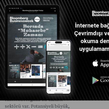
dönemlerinde gözlerimizle
görürüz. Yakın geçmişte
pandemi sonrası başlayan
İnternete bağ
konut ve arsa fiyatlarındaki
yükseliş, sanayicileri buraya
Çevrimdışı ve
itti. Üretmenin kazandırdığı
okuma dene
parayı ona yüze katlayan
uygulamamız
kârlar, çiftçinin tarımdan hayatı
boyunca çalışıp
kazanamayacağı paralara
satılan arsalarla tek seferde
verildi. Ama tarımı ve sanayiyi
düşürdük. Elimizde ise,
üretmeden de
tüketebileceğimiz bir hizmet
sektörü var. Potansiyeli büyük,