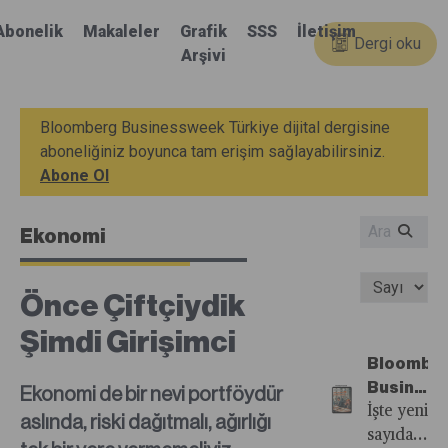
Abonelik
Makaleler
Grafik
SSS
İletişim
Dergi oku
Arşivi
Bloomberg Businessweek Türkiye dijital dergisine
aboneliğiniz boyunca tam erişim sağlayabilirsiniz.
Abone Ol
Ekonomi
Önce Çiftçiydik
Şimdi Girişimci
Bloombe
Busines
Ekonomi de bir nevi portföydür
Türkiye'n
İşte yeni
aslında, riski dağıtmalı, ağırlığı
35.
sayıdan