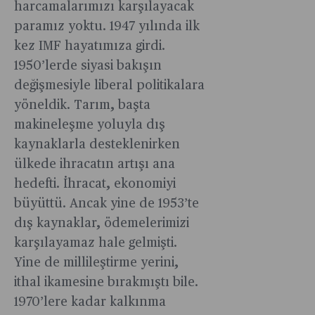
harcamalarımızı karşılayacak
görüşünde
turu
paramız yoktu. 1947 yılında ilk
yapan
kez IMF hayatımıza girdi.
kaptan
Fatih
1950’lerde siyasi bakışın
Aksu’nun
değişmesiyle liberal politikalara
yaşadıkları.
yöneldik. Tarım, başta
Beş yıl
makineleşme yoluyla dış
sonra
kaynaklarla desteklenirken
Türkiye’ye
ülkede ihracatın artışı ana
dönen
Aksu ile
hedefti. İhracat, ekonomiyi
Yedi
büyüttü. Ancak yine de 1953’te
Denizler’in
dış kaynaklar, ödemelerimizi
hikayesini
karşılayamaz hale gelmişti.
Bloomberg
Yine de millileştirme yerini,
Businessw
ithal ikamesine bırakmıştı bile.
Türkiye
için
1970’lere kadar kalkınma