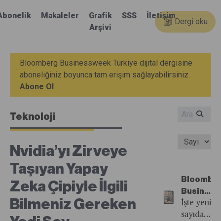
Abonelik
Makaleler
Grafik
SSS
İletişim
Dergi oku
Arşivi
Bloomberg Businessweek Türkiye dijital dergisine
aboneliğiniz boyunca tam erişim sağlayabilirsiniz.
Abone Ol
Teknoloji
Nvidia’yı Zirveye
Taşıyan Yapay
Bloombe
Zeka Çipiyle İlgili
Busines
Bilmeniz Gereken
Türkiye'n
İşte yeni
35.
sayıdan