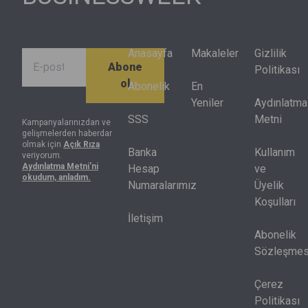
kapsamındaki
da bu
halkasında
konuştuk.
hisselerin
değişimle
farklı
yüzde 70’inin
birlikte
finansal
performansı
dönüşüyor.
sonuçlar
Anasayfa
Makaleler
Gizlilik
Abone
endeksin
ürettiğini
Politikası
ol
getirisinin
gösterdi.
Abonelik
En
altında kaldı.
Artık net kâr
Yeniler
Aydınlatma
Endeksteki
tek başına
SSS
Metni
Kampanyalarınızdan ve
gelişmelerden haberdar
hisselerin
yeterli değil,
olmak için
Açık Rıza
yarısı
nakit akışı,
Banka
Kullanım
veriyorum.
Aydınlatma Metni'ni
yılbaşındaki
sermaye
Hesap
ve
okudum, anladım.
seviyesinin
harcamaları
Numaralarımız
Üyelik
de altında
ve kredi
Koşulları
bulunuyor.
piyasası
İletişim
birlikte
Abonelik
okunmak
Sözleşmes
zorunda.
Çerez
Politikası