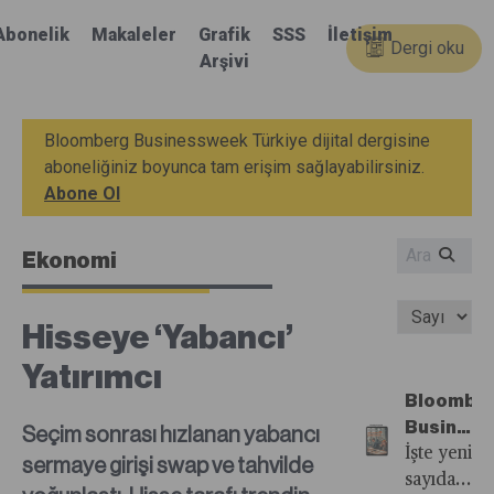
Abonelik
Makaleler
Grafik
SSS
İletişim
Dergi oku
Arşivi
Bloomberg Businessweek Türkiye dijital dergisine
aboneliğiniz boyunca tam erişim sağlayabilirsiniz.
Abone Ol
Ekonomi
Hisseye ‘Yabancı’
Yatırımcı
Bloombe
Busines
Seçim sonrası hızlanan yabancı
Türkiye'n
İşte yeni
sermaye girişi swap ve tahvilde
35.
sayıdan