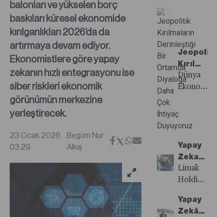
balonları ve yükselen borç
Planda
Yönetim
baskıları küresel ekonomide
Tutma
Kurulu
Zamanı
Başkanı
kırılganlıkları 2026’da da
Murat
artırmaya devam ediyor.
Özyeğin,
Jeopoliti
Ekonomistlere göre yapay
kritik bir
Kırılmala
zekanın hızlı entegrasyonu ise
dönüşümü
Derinleşt
Dünya
siber riskleri ekonomik
başladığı,
Bir
Ekonomik
görünümün merkezine
her
Ortamda
Formu
ülkenin
Diyaloğa
Sanayi
yerleştirecek.
kendi
Daha
4.0
çıkarlarına
Çok
Küresel
23 Ocak 2026
Begüm Nur
göre
İhtiyaç
Ağlar
Yapay
03:29
Alkış
hareket
Duyuyoru
Müdürü
Zeka
ettiği bir
Aytuğ
İçin Su
Limak
dönemde
Göksu;
Altyapısı
Holding
diyalog
iş
6
Yönetim
Yapay
ve iş
dünyası,
Trilyon
Kurulu
Zekânın
birliğinin
devlet
Euro
Başkanı