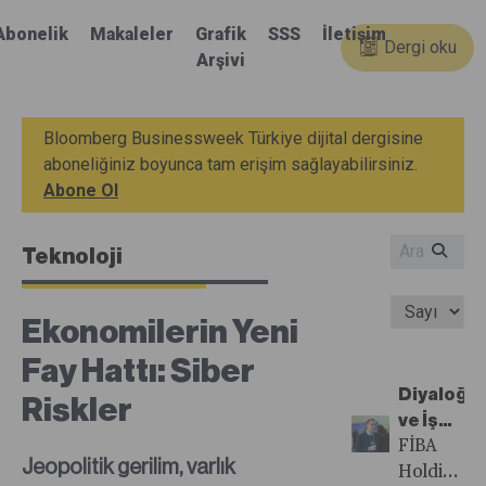
Abonelik
Makaleler
Grafik
SSS
İletişim
Dergi oku
Arşivi
Bloomberg Businessweek Türkiye dijital dergisine
aboneliğiniz boyunca tam erişim sağlayabilirsiniz.
Abone Ol
Teknoloji
Ekonomilerin Yeni
Fay Hattı: Siber
Diyaloğu
Riskler
ve İş
Birliğini
FİBA
Jeopolitik gerilim, varlık
Ön
Holding