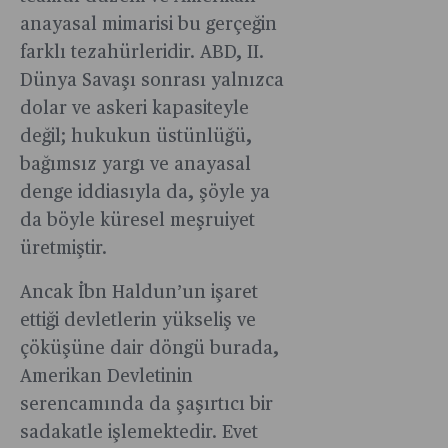
yüklendi.
hedefine
tam
anayasal mimarisi bu gerçeğin
Ancak
ulaşılabilec
merkezine
farklı tezahürleridir. ABD, II.
bu
aktardı.
yerleştirmi
tercih
Dünya Savaşı sonrası yalnızca
durumda.
zamanla
dolar ve askeri kapasiteyle
şirketin
değil; hukukun üstünlüğü,
kendi
bağımsız yargı ve anayasal
sonunu
denge iddiasıyla da, şöyle ya
hazırlayan
da böyle küresel meşruiyet
bir
taahhüde
üretmiştir.
dönüştü.
Ancak İbn Haldun’un işaret
ettiği devletlerin yükseliş ve
çöküşüne dair döngü burada,
Amerikan Devletinin
serencamında da şaşırtıcı bir
sadakatle işlemektedir. Evet