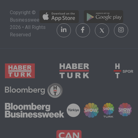
alacağı şehri,
stratejik bir
Copyright ©
üniversiteyi
yatırım alanı
Businessweek
ve maddi
olarak
2026 • All Rights
olanakları da
görülüyor.
Reserved
göz önünde
bulundurmak
zorunda.