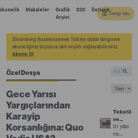
Abonelik
Makaleler
Grafik
SSS
İletişim
Dergi oku
Arşivi
Bloomberg Businessweek Türkiye dijital dergisine
aboneliğiniz boyunca tam erişim sağlayabilirsiniz.
Abone Ol
Özel Dosya
Gece Yarısı
Yargıçlarından
Tekstil
Karayip
ve
Korsanlığına: Quo
Hazır
10 yılın
Giyim
en