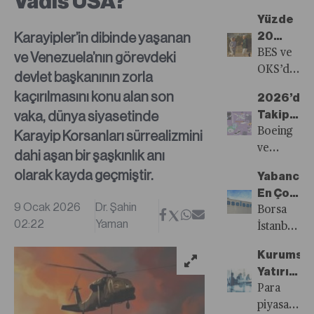
Vadis USA?
Küllerind
düşük
Yüzde
Doğabile
ihracatını
Karayipler’in dibinde yaşanan
20
mi?
kaydeden
Katkıyla
BES ve
ve Venezuela’nın görevdeki
hazır
da
OKS’de
devlet başkanının zorla
giyim ve
Sistem
devlet
son üç
kaçırılmasını konu alan son
2026’da
BES’leneb
katkısının
yıldır
vaka, dünya siyasetinde
Takip
yüzde
düşüş
Edilmesi
Boeing
Karayip Korsanları sürrealizmini
30’dan
trendinde
Gereken
ve
dahi aşan bir şaşkınlık anı
yüzde
olan
50
Reddit’ten
20’ye
olarak kayda geçmiştir.
tekstil
Yabancıla
Şirket
Nike ve
düşürülmes
sektöründe
En Çok
Canada
sistemden
9 Ocak 2026
Dr. Şahin
kan
Aselsan
Borsa
Goose’a
çıkışa ve
02:22
Yaman
kaybının
Aldı
İstanbul’da
kadar
fon
durması
yedi
uzanan
büyüklüğü
Kurumsal
için
yıldır
bu
azalmasına
Yatırımcı
kısa-
satış
küresel
yol
Neden
Para
orta-
tarafında
hisseleri
açacağı
Fonlara
piyasası
uzun
yer alan