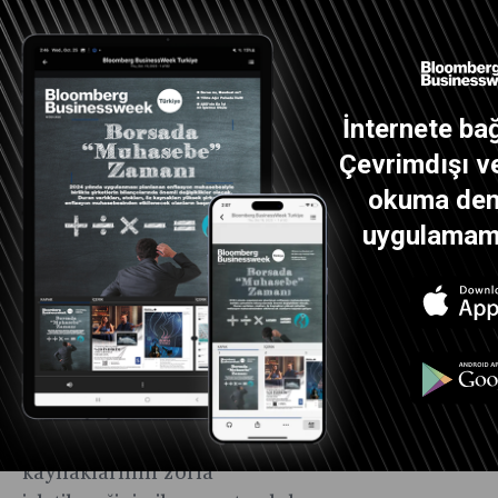
göstermiştir.
Venezuela örneği, yalnızca
Westphalia egemenlik ilkesinin
İnternete bağ
değil, aynı zamanda ABD’nin
küresel liderliğini taşıyan üç
Çevrimdışı ve
temel sütunun eşzamanlı
okuma dene
çözülüşünü de gözler önüne
uygulamamız
sermektedir:
• Hukuki meşruiyet: Egemen
devletlerin başkanlarının
kaçırılması, uluslararası
hukuka meydan okumaktır.
• Parasal üstünlük: Enerji
kaynaklarının zorla