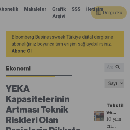
Abonelik
Makaleler
Grafik
SSS
İletişim
Dergi oku
Arşivi
Bloomberg Businessweek Türkiye dijital dergisine
aboneliğiniz boyunca tam erişim sağlayabilirsiniz.
Abone Ol
Ekonomi
YEKA
Kapasitelerinin
Tekstil
Artması Teknik
ve
Riskleri Olan
Hazır
10 yılın
Giyim
en