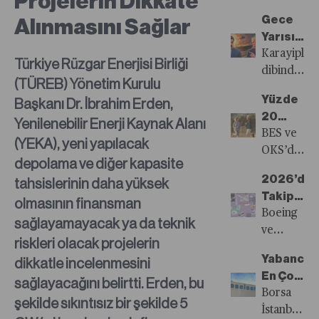
Projelerin Dikkate
Küllerind
düşük
Gece
Alınmasını Sağlar
Doğabile
ihracatını
Yarısı
mi?
kaydeden
Yargıçlar
Karayipler’
hazır
Türkiye Rüzgar Enerjisi Birliği
Karayip
dibinde
giyim ve
(TÜREB) Yönetim Kurulu
Korsanlığ
yaşanan
son üç
Yüzde
Başkanı Dr. İbrahim Erden,
Quo
ve
yıldır
20
Yenilenebilir Enerji Kaynak Alanı
Vadis
Venezuela’
düşüş
Katkıyla
BES ve
USA?
görevdeki
(YEKA), yeni yapılacak
trendinde
da
OKS’de
devlet
depolama ve diğer kapasite
olan
Sistem
devlet
başkanının
tekstil
2026’da
tahsislerinin daha yüksek
BES’leneb
katkısının
zorla
sektöründe
Takip
olmasının finansman
yüzde
kaçırılması
kan
Edilmesi
Boeing
30’dan
sağlayamayacak ya da teknik
konu
kaybının
Gereken
ve
yüzde
riskleri olacak projelerin
alan son
durması
50
Reddit’ten
20’ye
vaka,
Yabancıla
dikkatle incelenmesini
için
Şirket
Nike ve
düşürülmes
dünya
En Çok
sağlayacağını belirtti. Erden, bu
kısa-
Canada
sistemden
siyasetinde
Aselsan
Borsa
orta-
Goose’a
şekilde sıkıntısız bir şekilde 5
çıkışa ve
Karayip
Aldı
İstanbul’da
uzun
kadar