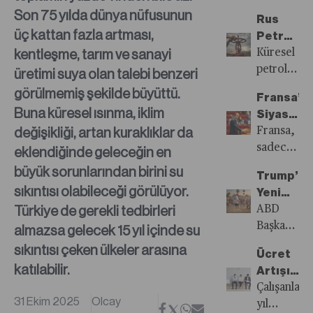
Değerlem
halka
Son 75 yılda dünya nüfusunun
Rus
Balon
arza
üç kattan fazla artması,
Petrolün
mu?
hazırlanan
kentleşme, tarım ve sanayi
Vanasını
Küresel
OpenAI’ın
Kapatma
petrol
üretimi suya olan talebi benzeri
vizyonu
piyasası
görülmemiş şekilde büyüttü.
bugünün
Fransa’d
2026’da
doğrularıyl
Buna küresel ısınma, iklim
Siyaset
arz
değil,
değişikliği, artan kuraklıklar da
İnce
Fransa,
fazlası
yarının
Bir İp
sadece
eklendiğinde geleceğin en
bekliyor.
ekosistemi
Üzerinde
bütçesini
büyük sorunlarından birini su
Belki de
ilgili.
Trump’ın
değil,
bu
sıkıntısı olabileceği görülüyor.
Yeni
siyasal
beklentiler
Türkiye de gerekli tedbirleri
Jeopoliti
ABD
dengesini
günlük
Sahnesi:
Başkanı
almazsa gelecek 15 yıl içinde su
de
10
Latin
Donald
sıkıntısı çeken ülkeler arasına
tartışıyor.
milyon
Ücret
Amerika
Trump’ın
Başbakan
katılabilir.
varilin
Artışı
dış
Sébastien
üzerinde
İçin
Çalışanlar
politika
Lecornu,
31 Ekim 2025
Olcay
üretim
Müracaat
yıl
rotası