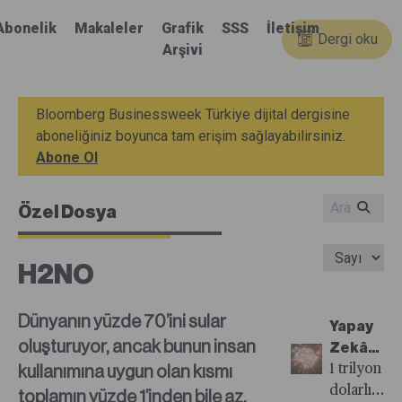
Abonelik
Makaleler
Grafik
SSS
İletişim
Dergi oku
Arşivi
Bloomberg Businessweek Türkiye dijital dergisine
aboneliğiniz boyunca tam erişim sağlayabilirsiniz.
Abone Ol
Özel Dosya
H2NO
Dünyanın yüzde 70’ini sular
Yapay
oluşturuyor, ancak bunun insan
Zekâ
kullanımına uygun olan kısmı
Merkezli
1 trilyon
Şirket
dolarlık
toplamın yüzde 1’inden bile az.